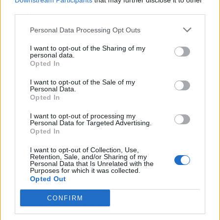
Downstream Participants
that may further disclose it to other
Wikipedia
.
third parties.
Personal Data Processing Opt Outs
Ahora, el nuevo texto intenta corregir esas
brechas, pero el origen del pacto —sellado entre
I want to opt-out of the Sharing of my
personal data.
Sánchez y Junqueras en Moncloa— ha
Opted In
envenenado el debate territorial. La oposición y
I want to opt-out of the Sale of my
algunos barones socialistas temen que el
Personal Data.
modelo prime a Cataluña, mientras que el
Opted In
Ejecutivo defiende que será más justo. Las
I want to opt-out of processing my
próximas semanas serán clave para ver si se
Personal Data for Targeted Advertising.
Opted In
logra un consenso o si la negociación se
convierte en otro campo de batalla electoral.
I want to opt-out of Collection, Use,
Retention, Sale, and/or Sharing of my
Personal Data that Is Unrelated with the
📌 En claves: lo que debes saber
Purposes for which it was collected.
Opted Out
Qué ha pasado:
El Ministerio de Hacienda ha iniciado los
CONFIRM
contactos bilaterales para impulsar un nuevo modelo de
financiación autonómica, con la primera reunión fijada el 22 de