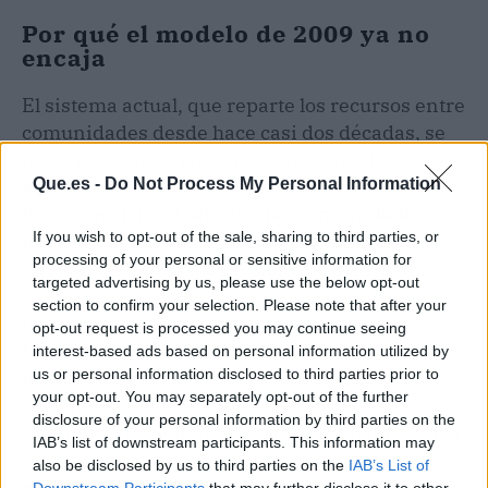
Por qué el modelo de 2009 ya no
encaja
El sistema actual, que reparte los recursos entre
comunidades desde hace casi dos décadas, se
pactó en plena crisis y no se ha actualizado pese
a los cambios demográficos y el encarecimiento
Que.es -
Do Not Process My Personal Information
de los servicios.
Cada año las comunidades
If you wish to opt-out of the sale, sharing to third parties, or
denuncian falta de dinero para sanidad o
processing of your personal or sensitive information for
educación
, mientras el Gobierno central insiste
targeted advertising by us, please use the below opt-out
en que el reparto está desequilibrado. Según los
section to confirm your selection. Please note that after your
datos de la
Autoridad Independiente de
opt-out request is processed you may continue seeing
Responsabilidad Fiscal (AIReF)
, la
interest-based ads based on personal information utilized by
infrafinanciación afecta especialmente a
us or personal information disclosed to third parties prior to
your opt-out. You may separately opt-out of the further
regiones como Andalucía, Murcia o la
disclosure of your personal information by third parties on the
Comunidad Valenciana. Para entender mejor el
IAB’s list of downstream participants. This information may
punto de partida, puedes consultar
la ficha del
also be disclosed by us to third parties on the
IAB’s List of
modelo de financiación autonómica en la