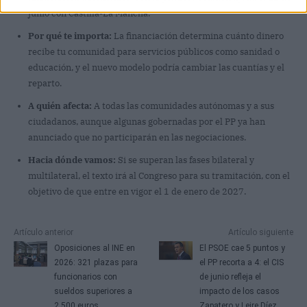
junio con Castilla-La Mancha.
Por qué te importa:
La financiación determina cuánto dinero
recibe tu comunidad para servicios públicos como sanidad o
educación, y el nuevo modelo podría cambiar las cuantías y el
reparto.
A quién afecta:
A todas las comunidades autónomas y a sus
ciudadanos, aunque algunas gobernadas por el PP ya han
anunciado que no participarán en las negociaciones.
Hacia dónde vamos:
Si se superan las fases bilateral y
multilateral, el texto irá al Congreso para su tramitación, con el
objetivo de que entre en vigor el 1 de enero de 2027.
Artículo anterior
Artículo siguiente
Oposiciones al INE en
El PSOE cae 5 puntos y
2026: 321 plazas para
el PP recorta a 4: el CIS
funcionarios con
de junio refleja el
sueldos superiores a
impacto de los casos
2.500 euros
Zapatero y Leire Díez