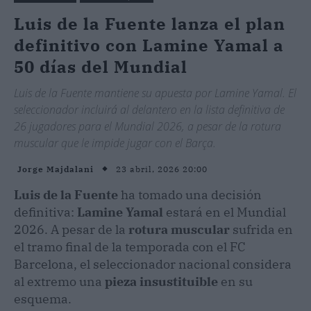
Luis de la Fuente lanza el plan
definitivo con Lamine Yamal a
50 días del Mundial
Luis de la Fuente mantiene su apuesta por Lamine Yamal. El
seleccionador incluirá al delantero en la lista definitiva de
26 jugadores para el Mundial 2026, a pesar de la rotura
muscular que le impide jugar con el Barça.
23 abril, 2026 20:00
Jorge Majdalani
Luis de la Fuente
ha tomado una decisión
definitiva:
Lamine Yamal
estará en el Mundial
2026. A pesar de la
rotura muscular
sufrida en
el tramo final de la temporada con el FC
Barcelona, el seleccionador nacional considera
al extremo una
pieza
insustituible
en su
esquema.