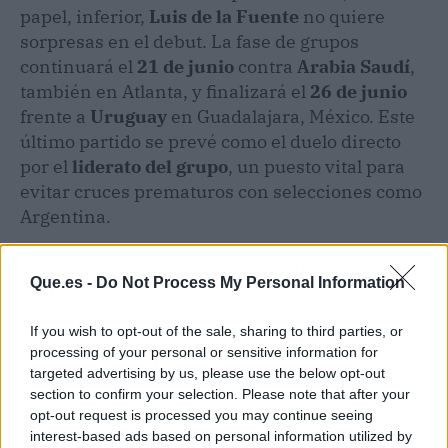
papel, inferior,
Luis de la Fuente
no quiere
sorpresas en el debut. La fase de grupos
continuará el
21 de junio
contra
Arabia Saudí
,
también en Atlanta, y finalizará el
26 de junio
frente a
Uruguay
en Guadalajara, México. Este
último partido se prevé como el duelo directo
por el
liderato del grupo
, un puesto vital para
evitar cruces prematuros con selecciones como
Argentina.
El cuerpo técnico maneja una estrategia de
Que.es -
Do Not Process My Personal Information
gestión de cargas
muy conservadora. Si
Lamine Yamal no muestra una recuperación
If you wish to opt-out of the sale, sharing to third parties, or
total durante la primera semana en Estados
processing of your personal or sensitive information for
Unidos, el
plan B
consiste en reservarlo
targeted advertising by us, please use the below opt-out
totalmente durante la fase de grupos. La
section to confirm your selection. Please note that after your
prioridad absoluta es que el delantero esté
opt-out request is processed you may continue seeing
interest-based ads based on personal information utilized by
disponible para los
dieciseisavos de final
, que