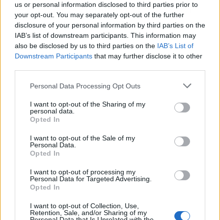
us or personal information disclosed to third parties prior to
se disputarán el
2 de julio
en Los Ángeles si
your opt-out. You may separately opt-out of the further
España termina como primera de grupo.
disclosure of your personal information by third parties on the
IAB’s list of downstream participants. This information may
also be disclosed by us to third parties on the
IAB’s List of
Downstream Participants
that may further disclose it to other
third parties.
Personal Data Processing Opt Outs
I want to opt-out of the Sharing of my
personal data.
Opted In
I want to opt-out of the Sale of my
Personal Data.
Opted In
I want to opt-out of processing my
Personal Data for Targeted Advertising.
Opted In
Publicidad
I want to opt-out of Collection, Use,
Retention, Sale, and/or Sharing of my
Personal Data that Is Unrelated with the