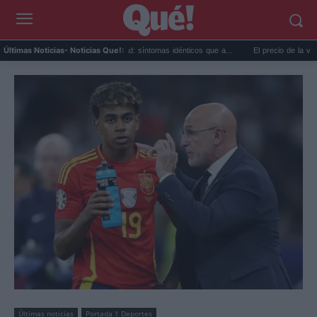
Calor extremo y ansiedad: síntomas idénticos que a...
El precio de la vivienda en Va
Últimas Noticias
- Noticias Que!:
Últimas noticias
Portada 1 Deportes