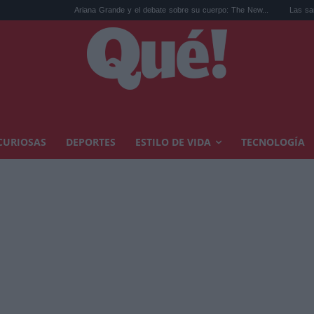
Ariana Grande y el debate sobre su cuerpo: The New...
Las sandalias de los año
CURIOSAS
DEPORTES
ESTILO DE VIDA
TECNOLOGÍA