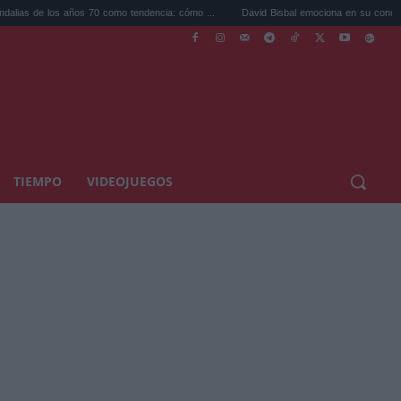
s 70 como tendencia: cómo ...
David Bisbal emociona en su concierto de Cádiz: un...
TIEMPO
VIDEOJUEGOS