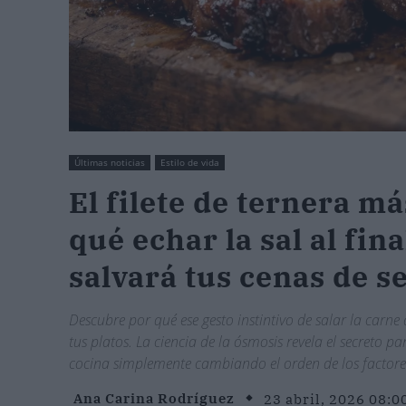
Últimas noticias
Estilo de vida
El filete de ternera m
qué echar la sal al fin
salvará tus cenas de s
Descubre por qué ese gesto instintivo de salar la carne
tus platos. La ciencia de la ósmosis revela el secreto
cocina simplemente cambiando el orden de los factores
Ana Carina Rodríguez
23 abril, 2026 08:0