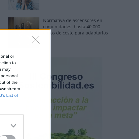
Normativa de ascensores en
comunidades: hasta 40.000
euros de coste para adaptarlos
sonal or
ection to
ou may
 personal
out of the
 downstream
B’s List of