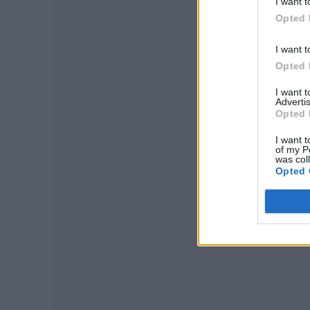
I want t
Opted 
I want t
Opted 
I want 
Advertis
Opted 
I want t
of my P
was col
Opted 
P