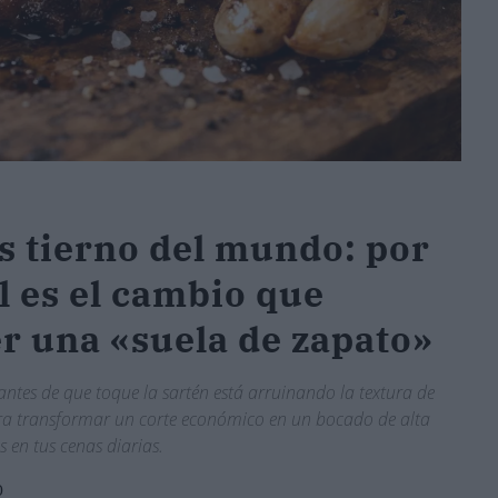
ás tierno del mundo: por
al es el cambio que
er una «suela de zapato»
 antes de que toque la sartén está arruinando la textura de
 para transformar un corte económico en un bocado de alta
 en tus cenas diarias.
0