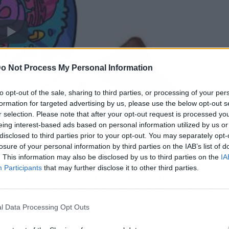
o Not Process My Personal Information
to opt-out of the sale, sharing to third parties, or processing of your per
formation for targeted advertising by us, please use the below opt-out s
r selection. Please note that after your opt-out request is processed y
eing interest-based ads based on personal information utilized by us or
disclosed to third parties prior to your opt-out. You may separately opt-
losure of your personal information by third parties on the IAB’s list of
. This information may also be disclosed by us to third parties on the
IA
l sobre el
filete de ternera
, generas un
Participants
that may further disclose it to other third parties.
 obliga al agua interna a salir. Este líquido
rtén alcance la temperatura de sellado necesaria
l Data Processing Opt Outs