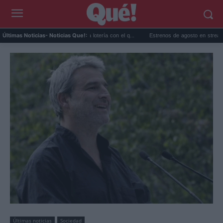
o matemático para ganar la lotería con el q...
Estrenos de agosto en streaming: todo lo
Últimas Noticias
- Noticias Que!:
Últimas noticias
Sociedad