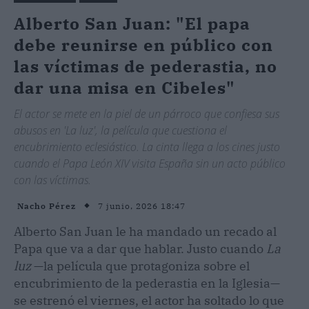
Alberto San Juan: "El papa
debe reunirse en público con
las víctimas de pederastia, no
dar una misa en Cibeles"
El actor se mete en la piel de un párroco que confiesa sus
abusos en 'La luz', la película que cuestiona el
encubrimiento eclesiástico. La cinta llega a los cines justo
cuando el Papa León XIV visita España sin un acto público
con las víctimas.
7 junio, 2026 18:47
Nacho Pérez
Alberto San Juan le ha mandado un recado al
Papa que va a dar que hablar. Justo cuando
La
luz
—la película que protagoniza sobre el
encubrimiento de la pederastia en la Iglesia—
se estrenó el viernes, el actor ha soltado lo que