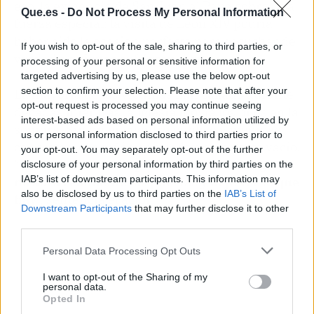
eso, la exigencia de San Juan al Papa cobra una
Que.es -
Do Not Process My Personal Information
fuerza especial: la visita de León XIV podría
haber sido la ocasión perfecta para escuchar de
If you wish to opt-out of the sale, sharing to third parties, or
verdad a quienes sufrieron, pero no.
processing of your personal or sensitive information for
targeted advertising by us, please use the below opt-out
section to confirm your selection. Please note that after your
La mayoría de las víctimas han callado durante
opt-out request is processed you may continue seeing
décadas mientras la Iglesia movía los hilos en la
interest-based ads based on personal information utilized by
sombra. Sin un encuentro público y medidas
us or personal information disclosed to third parties prior to
concretas, el perdón se queda en un gesto vacío.
your opt-out. You may separately opt-out of the further
"
No hay reparación posible mientras la Iglesia
disclosure of your personal information by third parties on the
IAB’s list of downstream participants. This information may
no abra realmente las puertas y deje ver lo que
also be disclosed by us to third parties on the
IAB’s List of
hay
", sentencia el actor.
Downstream Participants
that may further disclose it to other
third parties.
Personal Data Processing Opt Outs
I want to opt-out of the Sharing of my
personal data.
Opted In