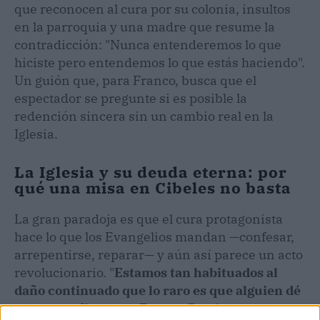
que reconocen al cura por su colonia, insultos
en la parroquia y una madre que resume la
contradicción: "Nunca entenderemos lo que
hiciste pero entendemos lo que estás haciendo".
Un guión que, para Franco, busca que el
espectador se pregunte si es posible la
redención sincera sin un cambio real en la
Iglesia.
La Iglesia y su deuda eterna: por
qué una misa en Cibeles no basta
La gran paradoja es que el cura protagonista
hace lo que los Evangelios mandan —confesar,
arrepentirse, reparar— y aún así parece un acto
revolucionario. "
Estamos tan habituados al
daño continuado que lo raro es que alguien dé
un paso así
", apunta Franco. Precisamente por