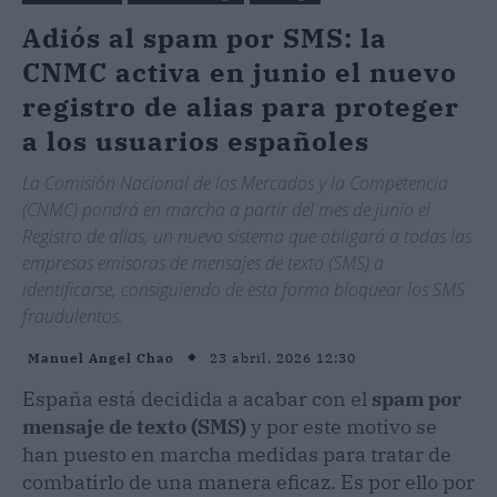
Adiós al spam por SMS: la
CNMC activa en junio el nuevo
registro de alias para proteger
a los usuarios españoles
La Comisión Nacional de los Mercados y la Competencia
(CNMC) pondrá en marcha a partir del mes de junio el
Registro de alias, un nuevo sistema que obligará a todas las
empresas emisoras de mensajes de texto (SMS) a
identificarse, consiguiendo de esta forma bloquear los SMS
fraudulentos.
23 abril, 2026 12:30
Manuel Angel Chao
España está decidida a acabar con el
spam por
mensaje de texto (SMS)
y por este motivo se
han puesto en marcha medidas para tratar de
combatirlo de una manera eficaz. Es por ello por