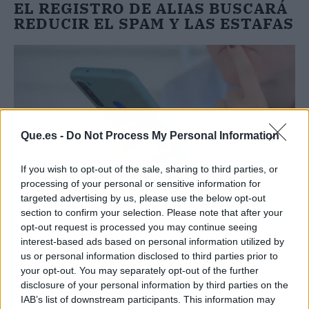
EL REGISTRO DE ALIAS BUSCARÁ
REDUCIR EL SPAM Y LAS ESTAFAS
Que.es -
Do Not Process My Personal Information
If you wish to opt-out of the sale, sharing to third parties, or
processing of your personal or sensitive information for
targeted advertising by us, please use the below opt-out
section to confirm your selection. Please note that after your
opt-out request is processed you may continue seeing
interest-based ads based on personal information utilized by
Fuente: Unsplash
us or personal information disclosed to third parties prior to
Ahora que sabemos los
mecanismos ocultos que
your opt-out. You may separately opt-out of the further
disclosure of your personal information by third parties on the
activan las llamadas de spam
, también llega
IAB’s list of downstream participants. This information may
este
Registro de alias
que provocará que se