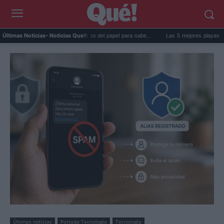
 goma de la nevera: el truco del papel para sabe...
Las 5 mejores playas de Formente
Últimas Noticias
- Noticias Que!:
Últimas noticias
Portada Tecnología
Tecnología