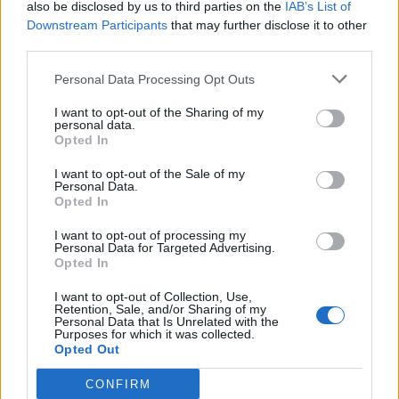
also be disclosed by us to third parties on the
IAB’s List of
bloquee la entrega de SMS cuando el alias no
Downstream Participants
that may further disclose it to other
coincida con el registrado en la base de datos.
third parties.
Personal Data Processing Opt Outs
I want to opt-out of the Sharing of my
personal data.
Opted In
I want to opt-out of the Sale of my
Personal Data.
Opted In
I want to opt-out of processing my
Personal Data for Targeted Advertising.
Opted In
I want to opt-out of Collection, Use,
Retention, Sale, and/or Sharing of my
Personal Data that Is Unrelated with the
Purposes for which it was collected.
Publicidad
Opted Out
CONFIRM