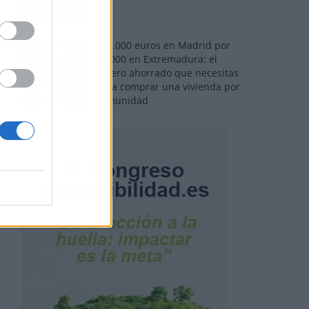
110.000 euros en Madrid por
31.000 en Extremadura: el
dinero ahorrado que necesitas
para comprar una vivienda por
comunidad