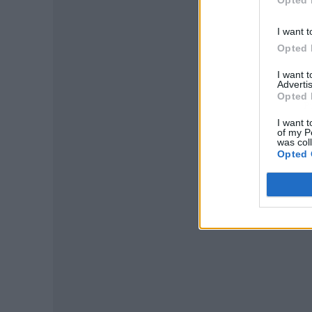
I want t
Opted 
I want 
Advertis
Opted 
P
I want t
of my P
was col
Opted 