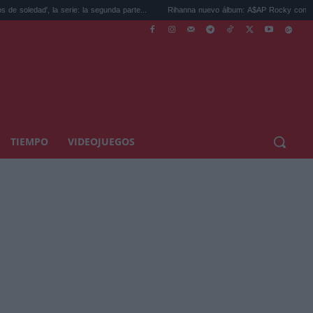
la serie: la segunda parte...
Rihanna nuevo álbum: A$AP Rocky confirma que está ..
TIEMPO
VIDEOJUEGOS