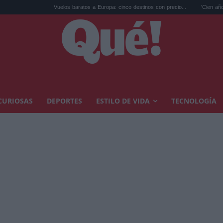
Vuelos baratos a Europa: cinco destinos con precio...
'Cien años de soledad', 
CURIOSAS
DEPORTES
ESTILO DE VIDA
TECNOLOGÍA