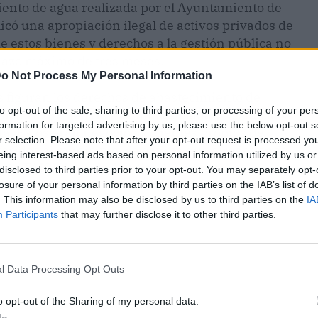
iento de agua realizada por el Ayuntamiento de
licó una apropiación ilegal de activos privados de
e estos bienes y derechos a la gestión pública no
plazo máximo de tres meses.
o Not Process My Personal Information
s figuran los derechos de abastecimiento de
to opt-out of the sale, sharing to third parties, or processing of your per
istórico, el barrio de Can Parellada y los núcleos
formation for targeted advertising by us, please use the below opt-out s
a. Estos eran negocios y clientes propios de
r selection. Please note that after your opt-out request is processed y
eridos al municipio. Se estima que alrededor de
eing interest-based ads based on personal information utilized by us or
s de TAIGUA, están implicados en esta
disclosed to third parties prior to your opt-out. You may separately opt-
losure of your personal information by third parties on the IAB’s list of
. This information may also be disclosed by us to third parties on the
IA
Participants
that may further disclose it to other third parties.
l Data Processing Opt Outs
o opt-out of the Sharing of my personal data.
In