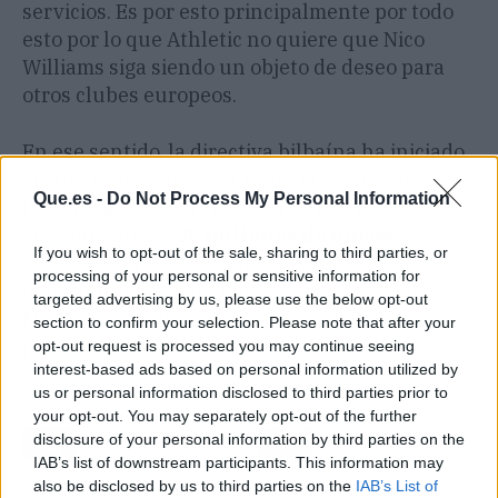
servicios. Es por esto principalmente por todo
esto por lo que Athletic no quiere que Nico
Williams siga siendo un objeto de deseo para
otros clubes europeos.
En ese sentido, la directiva bilbaína ha iniciado
gestiones para mejorar tanto el salario del
Que.es -
Do Not Process My Personal Information
futbolista como su cláusula de rescisión,
actualmente de
58 millones de euros,
y
If you wish to opt-out of the sale, sharing to third parties, or
obtener una renovación al alza e
processing of your personal or sensitive information for
importantísima para ambas partes. En San
targeted advertising by us, please use the below opt-out
Mamés creen que es posible y ya han empezado
section to confirm your selection. Please note that after your
para sentarse a hablar.
opt-out request is processed you may continue seeing
interest-based ads based on personal information utilized by
us or personal information disclosed to third parties prior to
Artículo anterior
Artículo siguiente
your opt-out. You may separately opt-out of the further
disclosure of your personal information by third parties on the
Jesús Rodríguez asusta
Marcelino quiere a un
IAB’s list of downstream participants. This information may
al Betis con ofertón de la
crack del PSG con el
also be disclosed by us to third parties on the
IAB’s List of
Bundesliga: 20 millones
dinero de Baena