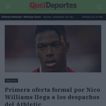
s 7 mejores discos de Bad Bunny, ordenados de me...
'Bomba en el Pan Am 103': la s
Últimas Noticias
- Noticias Que!:
Deportes
Primera oferta formal por Nico
Williams llega a los despachos
del Athletic