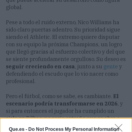
global.
Pese a todo el ruido externo, Nico Williams ha
sido claro puertas adentro. Su prioridad sigue
siendo el Athletic. El extremo quiere disputar
con su equipo la próxima Champions, un logro
que llegó gracias al esfuerzo colectivo y del que
se siente profundamente orgulloso. Su deseo es
seguir creciendo en casa
, junto a su
gente
y
defendiendo el escudo que lo vio nacer como
profesional.
Pero el fútbol, como se sabe, es cambiante.
El
escenario podría transformarse en 2026
, y
si para entonces el jugador ha cumplido un
ciclo en Bilbao, no sería extraño que se abra a
nuevos desafíos. Desde el club ya se están
Que.es -
Do Not Process My Personal Information