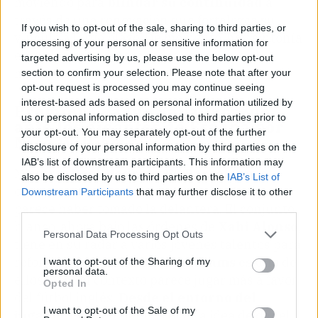
moviendo para
blindar su continuidad
a
través de una renovación que fortalezca su
If you wish to opt-out of the sale, sharing to third parties, or
vínculo a largo plazo. De momento, hay sintonía
processing of your personal or sensitive information for
entre las partes, pero todos saben que el
targeted advertising by us, please use the below opt-out
mercado no espera.
section to confirm your selection. Please note that after your
opt-out request is processed you may continue seeing
interest-based ads based on personal information utilized by
Premier League gana terreno
us or personal information disclosed to third parties prior to
ante los gigantes de España por
your opt-out. You may separately opt-out of the further
Nico Williams
disclosure of your personal information by third parties on the
IAB’s list of downstream participants. This information may
Mientras
Real Madrid
y
FC Barcelona
lo
also be disclosed by us to third parties on the
IAB’s List of
observan con atención, la
Premier League
Downstream Participants
that may further disclose it to other
third parties.
parece haber tomado la delantera. El conjunto
blanco, ahora bajo las órdenes de
Xabi Alonso
,
Personal Data Processing Opt Outs
tiene en su radar a varios jóvenes talentos para
reforzar su plantilla.
Nico Williams
es uno de
I want to opt-out of the Sharing of my
personal data.
ellos, pero el contexto parece jugar más a favor
Opted In
del fútbol inglés.
Desde el entorno del
I want to opt-out of the Sale of my
jugador
ven con buenos ojos la idea de dar el