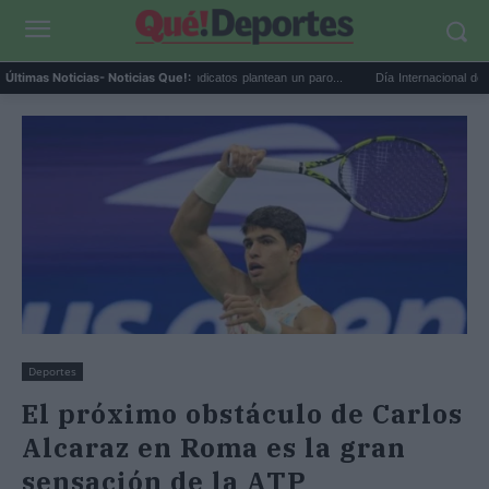
Huelga de médicos: los sindicatos plantean un paro...
Día Internacional de la Cervez
Últimas Noticias
- Noticias Que!:
Deportes
El próximo obstáculo de Carlos
Alcaraz en Roma es la gran
sensación de la ATP