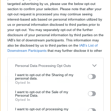
velocidad y a su capacidad para adaptarse.
targeted advertising by us, please use the below opt-out
section to confirm your selection. Please note that after your
Incluso usó dejadas para desestabilizar a
opt-out request is processed you may continue seeing
Draper y controlar el ritmo del partido. La
interest-based ads based on personal information utilized by
us or personal information disclosed to third parties prior to
experiencia y la solidez fueron claves para que
your opt-out. You may separately opt-out of the further
Carlos Alcaraz se llevara la victoria por
6-4 y 6-
disclosure of your personal information by third parties on the
4
en una hora y 37 minutos. Ahora, con la
IAB’s list of downstream participants. This information may
semifinal ante Musetti, el
español
buscará dar
also be disclosed by us to third parties on the
IAB’s List of
un paso más hacia un título que se ha vuelto
Downstream Participants
that may further disclose it to other
third parties.
cada vez más competitivo.
Personal Data Processing Opt Outs
Artículo anterior
Artículo siguiente
I want to opt-out of the Sharing of my
Ferrán Torres da palo
Rodrygo aplaca los
personal data.
Opted In
descomunal al FC
rumores con un mensaje
Barcelona… y a Luis de
demoledor al Real
I want to opt-out of the Sale of my
la Fuente
Madrid
Personal Data.
Opted In
I want to opt-out of processing my