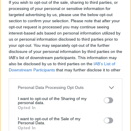
If you wish to opt-out of the sale, sharing to third parties, or
pasado.
processing of your personal or sensitive information for
targeted advertising by us, please use the below opt-out
section to confirm your selection. Please note that after your
El murciano intenta quitarle dramatismo a la
opt-out request is processed you may continue seeing
situación. "
Confío en que no me afectará en
interest-based ads based on personal information utilized by
Madrid
", dijo con optimismo. Pero la realidad es
us or personal information disclosed to third parties prior to
que el margen de error es mínimo, y cualquier
your opt-out. You may separately opt-out of the further
recaída podría no solo dejarlo fuera de Madrid,
disclosure of your personal information by third parties on the
IAB’s list of downstream participants. This information may
sino poner en riesgo su presencia en
Roland
also be disclosed by us to third parties on the
IAB’s List of
Garros
. En ese sentido, la decisión de competir,
Downstream Participants
that may further disclose it to other
aunque esperada,
encierra un riesgo
third parties.
silencioso
que solo se revelará con el correr de
los partidos.
Personal Data Processing Opt Outs
I want to opt-out of the Sharing of my
personal data.
Artículo anterior
Artículo siguiente
Opted In
Hansi Flick se mete en
Fernando Alonso habla
I want to opt-out of the Sale of my
un lío descomunal que
así de contundente de
Personal Data.
puede arruinar al FC
su Aston Martin: un
Opted In
Barcelona
drama