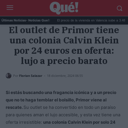
íntomas idénticos que a...
El precio de la vivienda en Valencia sube a 3.485 ...
Últimas Noticias
- Noticias Que!:
El outlet de Primor tiene
una colonia Calvin Klein
por 24 euros en oferta:
lujo a precio barato
-
Por
Florian Salazar
18 diciembre, 2024 06:55
Si estás buscando una fragancia icónica y a un precio
que no te haga temblar el bolsillo, Primor viene al
rescate.
Su outlet se ha convertido en todo un paraíso
para quienes aman el lujo accesible, y esta vez tiene una
oferta irresistible:
una colonia Calvin Klein por solo 24