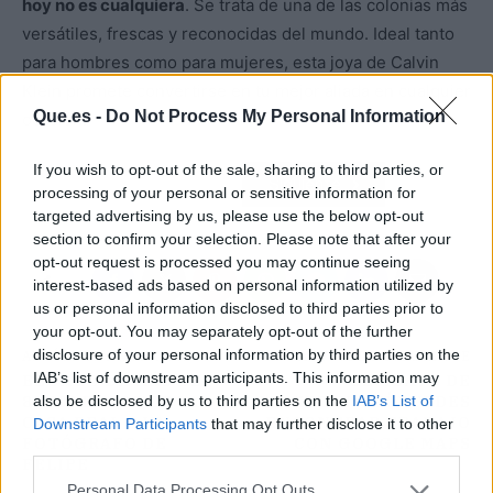
hoy no es cualquiera
. Se trata de una de las colonias más
versátiles, frescas y reconocidas del mundo. Ideal tanto
para hombres como para mujeres, esta joya de Calvin
Klein promete convertirse en tu mejor aliada en cualquier
Que.es -
Do Not Process My Personal Information
ocasión.
If you wish to opt-out of the sale, sharing to third parties, or
Atrás
Siguiente
processing of your personal or sensitive information for
targeted advertising by us, please use the below opt-out
section to confirm your selection. Please note that after your
opt-out request is processed you may continue seeing
interest-based ads based on personal information utilized by
us or personal information disclosed to third parties prior to
your opt-out. You may separately opt-out of the further
disclosure of your personal information by third parties on the
ARTÍCULO ANTERIOR
ARTÍCULO SIGUIENTE
IAB’s list of downstream participants. This information may
EL PAGO DE MÁS DE
OLVÍDATE DE
also be disclosed by us to third parties on the
IAB’s List of
80.000 EUROS DE LA
LINKEDIN: ASÍ PUEDES
CASA REAL A UN
ENCONTRAR TRABAJO
Downstream Participants
that may further disclose it to other
FOTÓGRAFO DE
CON GOOGLE MAPS
third parties.
FELIPE
Personal Data Processing Opt Outs