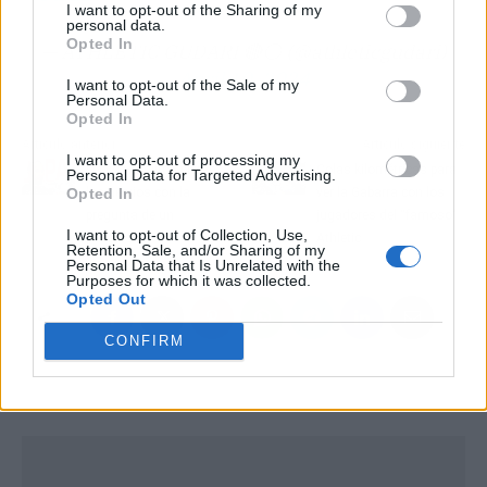
I want to opt-out of the Sharing of my
personal data.
Opted In
— ATHLETIC GUDARI 🔴⚪ (@athleticgudari)
April 10, 2024
I want to opt-out of the Sale of my
Personal Data.
Opted In
Artículo anterior
Artículo siguiente
I want to opt-out of processing my
Lewis Hamilton pierde
Colas kilométricas para
Personal Data for Targeted Advertising.
Opted In
los nervios con la
ver la Gabarra con los
pregunta de un
jugadores del “famoso”
I want to opt-out of Collection, Use,
periodista
Athletic
Retention, Sale, and/or Sharing of my
Personal Data that Is Unrelated with the
Purposes for which it was collected.
Opted Out
CONFIRM