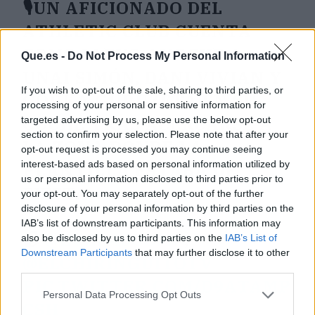
🎙️UN AFICIONADO DEL
ATHLETIC CLUB CUENTA
COMO LLEVO ANOCHE A
Que.es -
Do Not Process My Personal Information
UNAI SIMÓN, DANI VIVIAN Y
If you wish to opt-out of the sale, sharing to third parties, or
GORKA GURUZETA EN SU
processing of your personal or sensitive information for
COCHE TRAS ACERCARSE A
targeted advertising by us, please use the below opt-out
section to confirm your selection. Please note that after your
LA ZONA DONDE LA
opt-out request is processed you may continue seeing
interest-based ads based on personal information utilized by
PLANTILLA ESTABA DE
us or personal information disclosed to third parties prior to
FIESTA
your opt-out. You may separately opt-out of the further
disclosure of your personal information by third parties on the
IAB’s list of downstream participants. This information may
📹
@EVELASCOJR
,
also be disclosed by us to third parties on the
IAB’s List of
Downstream Participants
that may further disclose it to other
@ELCHIRINGUITOTV
third parties.
PIC.TWITTER.COM/D9ATAMP
Personal Data Processing Opt Outs
CSH