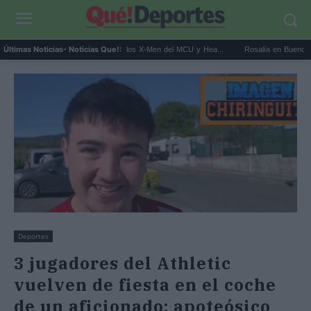
Kit Connor será Cíclope en los X-Men del MCU y Hea...
Rosalía en Buenos Aires: deti
Últimas Noticias
- Noticias Que!:
Deportes
3 jugadores del Athletic
vuelven de fiesta en el coche
de un aficionado: apoteósico