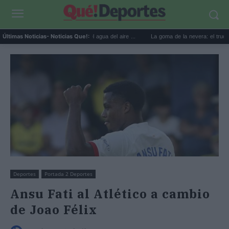
prácticos para reutilizar el agua del aire ...
La goma de la nevera: el truco del papel
Últimas Noticias
- Noticias Que!:
Deportes
Portada 2 Deportes
Ansu Fati al Atlético a cambio
de Joao Félix