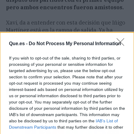
pero ambos encuentros fueron amistosos.
Xavi, da a entender con esta decisión que Iñigo
Martínez está en la rampa de salida. Ya ha
puesto a Cubarsí de titular anteriormente y hoy
Que.es -
Do Not Process My Personal Information
convoca a otro zaguero para el partido de Liga.
La posición de central es una incógnita en el
If you wish to opt-out of the sale, sharing to third parties, or
Barça que no termina de encontrar a un líder
processing of your personal or sensitive information for
salvo Araujo.
targeted advertising by us, please use the below opt-out
section to confirm your selection. Please note that after your
opt-out request is processed you may continue seeing
Artículo anterior
Artículo siguiente
interest-based ads based on personal information utilized by
Nico Williams tiene
La estrategia de Red Bull
us or personal information disclosed to third parties prior to
intermediario estelar
para fichar a Carlos
your opt-out. You may separately opt-out of the further
para fichar por el FC
Sainz
disclosure of your personal information by third parties on the
Barcelona
IAB’s list of downstream participants. This information may
also be disclosed by us to third parties on the
IAB’s List of
Downstream Participants
that may further disclose it to other
third parties.