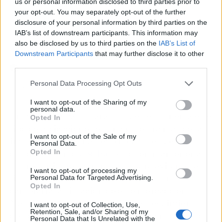
us or personal information disclosed to third parties prior to
your opt-out. You may separately opt-out of the further
disclosure of your personal information by third parties on the
IAB’s list of downstream participants. This information may
also be disclosed by us to third parties on the
IAB’s List of
Downstream Participants
that may further disclose it to other
third parties.
Personal Data Processing Opt Outs
Publicación de Riders en Redes. Nombres ocultos para proteger a los
repartidores
I want to opt-out of the Sharing of my
personal data.
En cualquier caso, para los que se oponen a este
Opted In
tipo de aplicaciones es una muestra más de la
I want to opt-out of the Sale of my
importancia de una Ley Rider, y de que
Personal Data.
Opted In
empresas como
Just Eat
busquen mantener a
sus repartidores contratados para evitar este
I want to opt-out of processing my
tipo de problemas. Es cierto que esto no
Personal Data for Targeted Advertising.
Opted In
cambiaría la situación de este mercado en
Madrid, pero al menos facilita el seguimiento
I want to opt-out of Collection, Use,
Retention, Sale, and/or Sharing of my
del total de cuentas, como ocurre con formas de
Personal Data that Is Unrelated with the