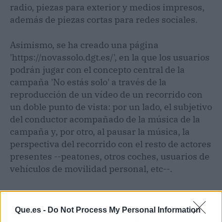
radio, piezas para exterior y medios impresos,
además de piezas cortas para redes sociales.
Asimismo, se ha creado una página
'https://novassolo.dgt.es/', en la que los usuarios
podrán jugar con el concepto central de la
campaña 'No estás solo' a través de la
reproducción de un vídeo de un recorrido con
un doble punto de vista: por un lado, el subjetivo
del conductor acompañado de la música de la
campaña y, por otro, al pausar la música, la
perspectiva del recorrido con el resto de actores
presentes --peatones, otros coches, usuarios de
vehículos de movilidad personal, etc--.
Artículo anterior
Artículo siguiente
Que.es -
Do Not Process My Personal Information
PACMA propone la
El Senado dará el
reinserción del lobo en
próximo miércoles el