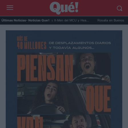
t Connor será Cíclope en los X-Men del MCU y Hea...
Rosalía en Buenos Aires: detien
Últimas Noticias
- Noticias Que!: