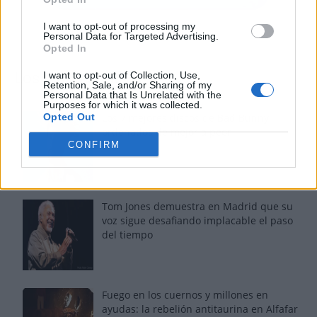
I want to opt-out of processing my
Personal Data for Targeted Advertising.
Opted In
I want to opt-out of Collection, Use,
Los más vistos
Retention, Sale, and/or Sharing of my
Personal Data that Is Unrelated with the
Purposes for which it was collected.
Opted Out
Los 7 mejores discos de Bad Bunny,
ordenados de mejor a peor
CONFIRM
Tom Jones demuestra en Madrid que su
voz sigue desafiando implacable el paso
del tiempo
Fuego en los cuernos y millones en
ayudas: la rebelión antitaurina en Alfafar