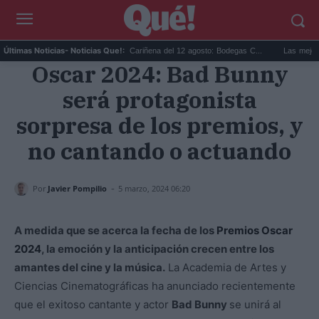
ma Ri...
Eclipse solar en Cariñena del 12 agosto: Bodegas C...
Las mejores hip
Últimas Noticias
- Noticias Que!:
Oscar 2024: Bad Bunny
será protagonista
sorpresa de los premios, y
no cantando o actuando
-
Por
Javier Pompilio
5 marzo, 2024 06:20
A medida que se acerca la fecha de los
Premios Oscar
2024
, la emoción y la anticipación crecen entre los
amantes del cine y la música.
La Academia de Artes y
Ciencias Cinematográficas ha anunciado recientemente
que el exitoso cantante y actor
Bad Bunny
se unirá al