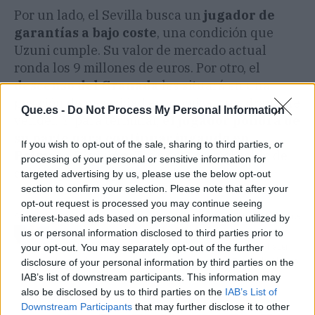
Por un lado, el Sevilla busca un
jugador de
garantías a bajo coste
, una condición que
Uzuni cumple. Su valor de mercado actual
ronda los 9 millones de euros. Por otro, el
descenso del Granada
les situará en una
posición de necesidad económica y tendrán que
Que.es -
Do Not Process My Personal Information
vender. Y, para terminar,
el jugador pondrá de
su parte para continuar jugando en
If you wish to opt-out of the sale, sharing to third parties, or
Primera División
. Todo esto crea el caldo de
processing of your personal or sensitive information for
cultivo perfecto para su fichaje.
targeted advertising by us, please use the below opt-out
section to confirm your selection. Please note that after your
opt-out request is processed you may continue seeing
Artículo anterior
Artículo siguiente
interest-based ads based on personal information utilized by
us or personal information disclosed to third parties prior to
Laporta le quiere hacer el
Jefes de Aston Martin
your opt-out. You may separately opt-out of the further
lío a Nike para soñar con
tienen plan para hacer
disclosure of your personal information by third parties on the
Haaland
volar a Fernando Alonso
IAB’s list of downstream participants. This information may
en Arabia
also be disclosed by us to third parties on the
IAB’s List of
Downstream Participants
that may further disclose it to other