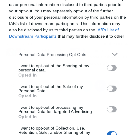
resultados influirán no solo en la evaluación
us or personal information disclosed to third parties prior to
del desempeño actual, sino también en las
your opt-out. You may separately opt-out of the further
decisiones de mercado
de cara al próximo
disclosure of your personal information by third parties on the
IAB’s list of downstream participants. This information may
verano.
also be disclosed by us to third parties on the
IAB’s List of
Downstream Participants
that may further disclose it to other
third parties.
Artículo anterior
Artículo siguiente
Dimitrievski deja helado
Illarramendi saca los
Personal Data Processing Opt Outs
al Rayo Vallecano con
colores al Athletic en su
su próximo equipo
retiro en la MLS
I want to opt-out of the Sharing of my
personal data.
Opted In
I want to opt-out of the Sale of my
Personal Data.
Opted In
I want to opt-out of processing my
Personal Data for Targeted Advertising.
Opted In
I want to opt-out of Collection, Use,
Retention, Sale, and/or Sharing of my