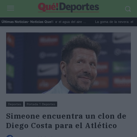
usos prácticos para reutilizar el agua del aire ...
La goma de la nevera: el truco del p
Últimas Noticias
- Noticias Que!:
Deportes
Portada 1 Deportes
Simeone encuentra un clon de
Diego Costa para el Atlético