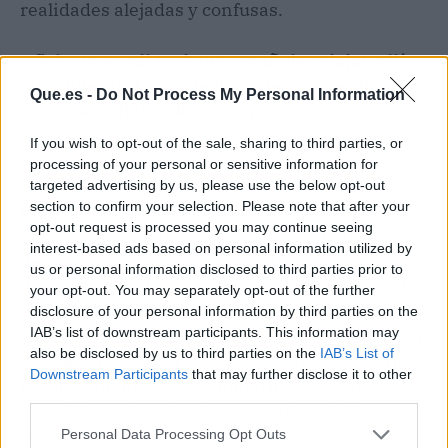
realidades alejadas y confusas.
—
Solo unos mil turistas españoles viajan allí
anualmente. Con este dato, dan ganas de
Que.es -
Do Not Process My Personal Information
reservar billetes de avión ya.
If you wish to opt-out of the sale, sharing to third parties, or
—Viajar a Fiyi y, en términos más generales, a
processing of your personal or sensitive information for
los mares del Sur es una experiencia que
targeted advertising by us, please use the below opt-out
section to confirm your selection. Please note that after your
merece ser vivida al menos una vez en la vida.
opt-out request is processed you may continue seeing
Los países oceánicos del Pacífico son un vergel
interest-based ads based on personal information utilized by
de naturaleza, meca para los aficionados de los
us or personal information disclosed to third parties prior to
deportes acuáticos. Las apalmeradas playas de
your opt-out. You may separately opt-out of the further
finísima arena blanca se funden en espacios
disclosure of your personal information by third parties on the
IAB’s list of downstream participants. This information may
submarinos de aguas turquesas, coloreadas por
also be disclosed by us to third parties on the
IAB’s List of
la tupida red de corales que alberga el acuario
Downstream Participants
that may further disclose it to other
natural con más vida submarina del planeta.
third parties.
Los aficionados a los documentales de Jacques
Cousteau podrán nadar aquí en algunos de los
Personal Data Processing Opt Outs