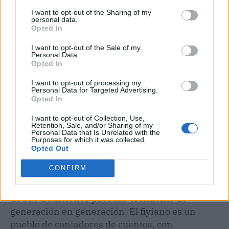
lugares más emblemáticos recorridos por el
I want to opt-out of the Sharing of my
mítico Calypso. En Polinesia podrán conocer a
personal data.
Opted In
los descendientes de los representados en los
lienzos de Gauguin, en Samoa tomarán el sol en
I want to opt-out of the Sale of my
Personal Data.
las arenas que inspiraron La Playa de Falesa, de
Opted In
Stevenson y en las islas Salomón visitar el
destino de El Crucero del Snark, de Jack
I want to opt-out of processing my
Personal Data for Targeted Advertising.
London. Y, dicho esto, hay que tratar de evitar la
Opted In
tentación de permanecer recluido en uno de los
I want to opt-out of Collection, Use,
hoteles de las islas, pues se corre el riesgo de
Retention, Sale, and/or Sharing of my
Personal Data that Is Unrelated with the
perder la oportunidad de interactuar con los
Purposes for which it was collected.
habitantes locales. Invito a visitar las aldeas
Opted Out
fiyianas, hablar con los simpáticos melanesios,
CONFIRM
uno de los pueblos más acogedores de la Tierra
y que estarán encantados de compartir muchas
de sus tradiciones pasadas oralmente de
generación en generación. El fiyiano es un
pueblo de contadores de cuentos, con