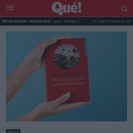
ar en Cariñena del 12 agosto: Bodegas C...
Las mejores hipotecas de agosto: el TAE
Últimas Noticias
- Noticias Que!:
Agencia