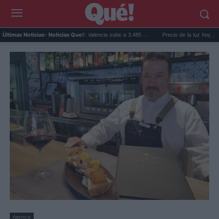
El precio de la vivienda en Valencia sube a 3.485 ...
Precio de la luz hoy, jueves 6 d
Últimas Noticias
- Noticias Que!:
Agencia