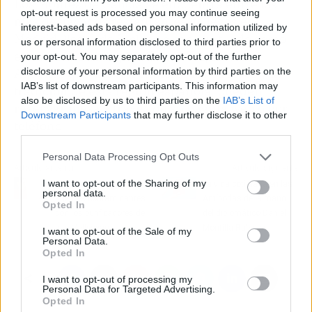
Los Montes de Galicia se encuentra entre los
opt-out request is processed you may continue seeing
más destacados restaurantes gallegos en
interest-based ads based on personal information utilized by
Madrid, llegando incluso a ser puntuado como
us or personal information disclosed to third parties prior to
el número 1 en la plataforma TripAdvisor.
your opt-out. You may separately opt-out of the further
disclosure of your personal information by third parties on the
Aquellos que deseen explorar los sabores y la
IAB’s list of downstream participants. This information may
tradición de esta región española, pueden
also be disclosed by us to third parties on the
IAB’s List of
reservar mesa a través de su página web o por
Downstream Participants
that may further disclose it to other
teléfono.
third parties.
Personal Data Processing Opt Outs
Artículo anterior
Artículo siguiente
I want to opt-out of the Sharing of my
Luchar contra los
La vida cotidiana en las
personal data.
agentes contaminantes
Antípodas de la mano
Opted In
con los purificadores de
del diplomático Daniel
aire Mellerware
Montilla Rubiales
I want to opt-out of the Sale of my
Personal Data.
Opted In
I want to opt-out of processing my
Personal Data for Targeted Advertising.
Opted In