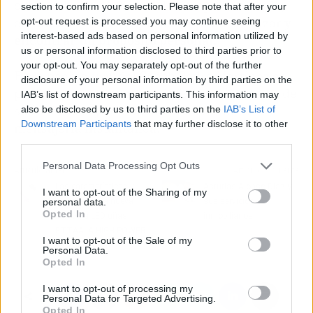
obtener hasta 40 % más de tiempo en su vida,
section to confirm your selection. Please note that after your
eliminar los miedos que les impiden avanzar
y
opt-out request is processed you may continue seeing
interest-based ads based on personal information utilized by
encontrar un propósito personal.
us or personal information disclosed to third parties prior to
your opt-out. You may separately opt-out of the further
En la página
web
del Coach Pedro Martínez es
disclosure of your personal information by third parties on the
posible encontrar mayor información acerca de
IAB’s list of downstream participants. This information may
sus servicios y contactarlo a través de la
also be disclosed by us to third parties on the
IAB’s List of
Downstream Participants
that may further disclose it to other
mensajería instantánea.
third parties.
Personal Data Processing Opt Outs
Artículo anterior
Artículo siguiente
Las características y
Asturias Alonso Díaz y
I want to opt-out of the Sharing of my
personal data.
ventajas de la nueva
sus servicios
Opted In
Lámpara LED uñas
inmobiliarios
ETTAALA HIGH POWER,
I want to opt-out of the Sale of my
de ABSHot
Personal Data.
Opted In
I want to opt-out of processing my
Personal Data for Targeted Advertising.
Opted In