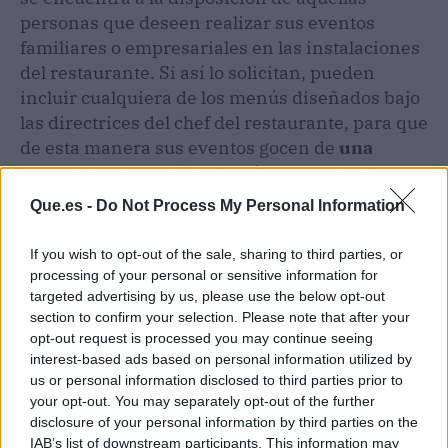
personas que deseen realizar sus eventos
familiares o empresariales en las instalaciones
del restaurante. Si así lo solicitan, pueden
incluir cualquiera de los menús diseñados bajo
las directrices del chef del restaurante, para que
de esta manera sus eventos gocen de
una
comida a la altura de las más importantes
celebraciones.
Que.es -
Do Not Process My Personal Information
Sea cual sea la finalidad para acudir a este
If you wish to opt-out of the sale, sharing to third parties, or
restaurante, La Taberna Casera invita a locales
processing of your personal or sensitive information for
y turistas a que se animen a degustar una
targeted advertising by us, please use the below opt-out
section to confirm your selection. Please note that after your
sangría de cava artesana premiada por los
opt-out request is processed you may continue seeing
expertos, mientras disfrutan de los más
interest-based ads based on personal information utilized by
deliciosos platos de la cocina mediterránea.
us or personal information disclosed to third parties prior to
your opt-out. You may separately opt-out of the further
disclosure of your personal information by third parties on the
Artículo anterior
Artículo siguiente
IAB’s list of downstream participants. This information may