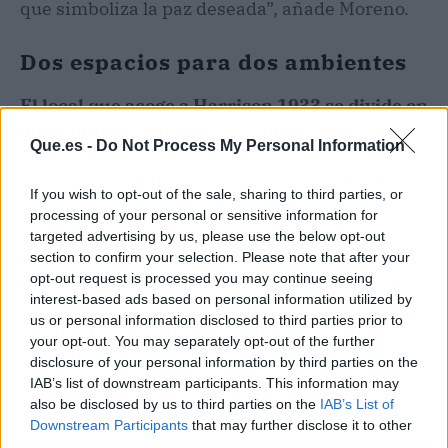
que simboliza la paz deseada”, añade Moreno.
Dos espacios para dos ambientes
El local que acoge a Harrison 1933 se divide en
dos plantas.
La de arriba recuerda a un
Que.es -
Do Not Process My Personal Information
sofisticado bar de un hotel en Las Vegas:
elegante a rabiar pero muy acogedor, en el que
If you wish to opt-out of the sale, sharing to third parties, or
lo más importante es la barra, pensada para
processing of your personal or sensitive information for
que el cliente vea todos y cada uno de los
targeted advertising by us, please use the below opt-out
movimientos del barman. Abajo, el espacio es
section to confirm your selection. Please note that after your
más bien parecido al de un loft industrial, con
opt-out request is processed you may continue seeing
interest-based ads based on personal information utilized by
ladrillo visto, techo de moqueta y dividido en
us or personal information disclosed to third parties prior to
diferentes espacios –en los que se cuenta con
your opt-out. You may separately opt-out of the further
sesiones de DJ’s y actuaciones en directo– y con
disclosure of your personal information by third parties on the
una pequeña sala privada para eventos
IAB’s list of downstream participants. This information may
especiales.
also be disclosed by us to third parties on the
IAB’s List of
Downstream Participants
that may further disclose it to other
third parties.