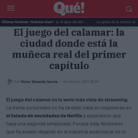
6 usos prácticos para reutilizar el agua del aire ...
La goma de la nevera: el truco de
Últimas Noticias
- Noticias Que!:
El juego del calamar: la
ciudad donde está la
muñeca real del primer
capítulo
-
Por
Victor Eduardo García
19 octubre, 2021 06:28
El juego del calamar es la serie más vista de streaming.
La trama surcoreana no ha tardado nada en imponerse en
el listado de novedades de Netflix
y esperemos que
haya una segunda temporada. Porque este fenómeno
que ha estado dejando en la industria audiovisual no lo