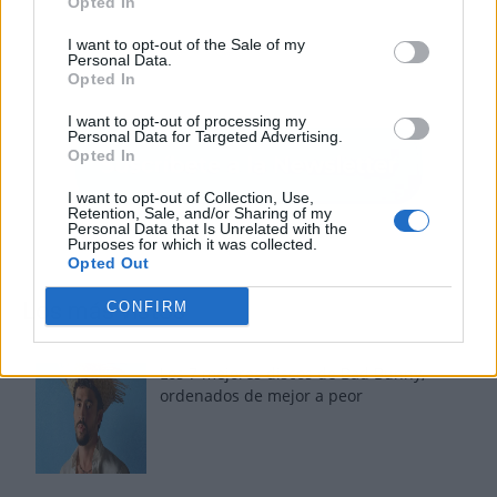
Opted In
I want to opt-out of the Sale of my
Personal Data.
Opted In
I want to opt-out of processing my
Personal Data for Targeted Advertising.
Opted In
I want to opt-out of Collection, Use,
Retention, Sale, and/or Sharing of my
Personal Data that Is Unrelated with the
Purposes for which it was collected.
Opted Out
Los más vistos
CONFIRM
Los 7 mejores discos de Bad Bunny,
ordenados de mejor a peor