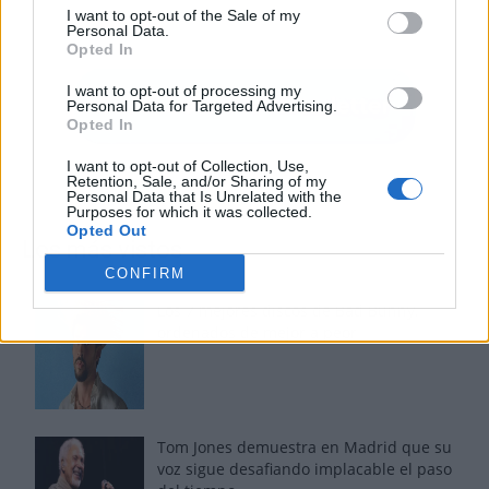
I want to opt-out of the Sale of my
Personal Data.
Opted In
I want to opt-out of processing my
Personal Data for Targeted Advertising.
Opted In
I want to opt-out of Collection, Use,
Retention, Sale, and/or Sharing of my
Personal Data that Is Unrelated with the
Purposes for which it was collected.
Opted Out
Los más vistos
CONFIRM
Los 7 mejores discos de Bad Bunny,
ordenados de mejor a peor
Tom Jones demuestra en Madrid que su
voz sigue desafiando implacable el paso