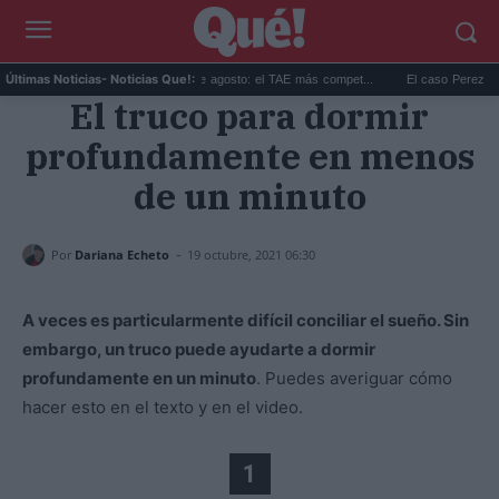
Las mejores hipotecas de agosto: el TAE más compet...
El caso Perez Hilton: su
Últimas Noticias
- Noticias Que!:
El truco para dormir
profundamente en menos
de un minuto
-
Por
Dariana Echeto
19 octubre, 2021 06:30
A veces es particularmente difícil conciliar el sueño. Sin
embargo, un truco puede ayudarte a dormir
profundamente en un minuto
. Puedes averiguar cómo
hacer esto en el texto y en el video.
1