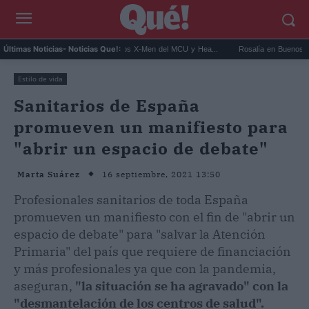
t Connor será Cíclope en los X-Men del MCU y Hea...
Rosalía en Buenos Aires: detien
Últimas Noticias
- Noticias Que!:
Estilo de vida
Sanitarios de España
promueven un manifiesto para
"abrir un espacio de debate"
16 septiembre, 2021 13:50
Marta Suárez
Profesionales sanitarios de toda España
promueven un manifiesto con el fin de "abrir un
espacio de debate" para "salvar la Atención
Primaria" del país que requiere de financiación
y más profesionales ya que con la pandemia,
aseguran,
"la situación se ha agravado" con la
"desmantelación de los centros de salud".