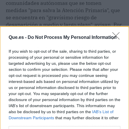
comunidades autónomas que se tomen
medidas "para salva la Atención Primaria", que
se encuentra en "gravísimo riesgo de
desaparición a medio y largo plazo", avisan. Por
ello, con este manifiesto quieren abrir un
Que.es -
Do Not Process My Personal Information
"debate social y profesional" sobre este nivel
asistencial, por lo que defienden una "gran
If you wish to opt-out of the sale, sharing to third parties, or
movilización".
Con ello pretenden evitar que
processing of your personal or sensitive information for
quede "relegada a portera del sistema
targeted advertising by us, please use the below opt-out
sanitario".
section to confirm your selection. Please note that after your
opt-out request is processed you may continue seeing
En esta línea, la enfermera de primaria de un
interest-based ads based on personal information utilized by
us or personal information disclosed to third parties prior to
centro de salud de Vallecas en Madrid Marisa
your opt-out. You may separately opt-out of the further
Fernández, ha advertido de que la situación de
disclosure of your personal information by third parties on the
la primaria en algunos centros "lleva a la fuga
IAB’s list of downstream participants. This information may
de pacientes a la privada".
also be disclosed by us to third parties on the
IAB’s List of
Downstream Participants
that may further disclose it to other
third parties.
Mientras,
el médico de familia de Galicia Xosé