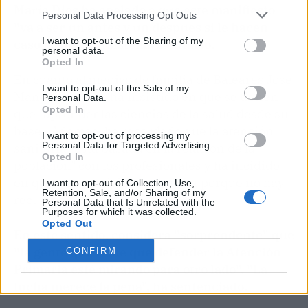
María Dios ha apelado a que este manifiesto
Personal Data Processing Opt Outs
"va a ser un antes y un después si le hacen
I want to opt-out of the Sharing of my
caso" para este sistema sanitario.
personal data.
Opted In
En cuanto al médico de familia de Baleares José
I want to opt-out of the Sale of my
Manuel Aranda, ha insistido en que se tienen
Personal Data.
Opted In
que "aprender las ciencias de la salud desde su
base". Además, ha recordado que la atención
I want to opt-out of processing my
Personal Data for Targeted Advertising.
sanitaria "está basada en la relación de la
Opted In
población" con los profesionales y ha incidido
en que "los servicios se saturan porque no hay
I want to opt-out of Collection, Use,
Retention, Sale, and/or Sharing of my
recursos".
Personal Data that Is Unrelated with the
Purposes for which it was collected.
Opted Out
En este sentido, considera "sorprendente" que
"la gente que tiene que defender la Atención
CONFIRM
Primaria esté mirando para otro lado". "La
lucha merece la pena", ha sentenciado.