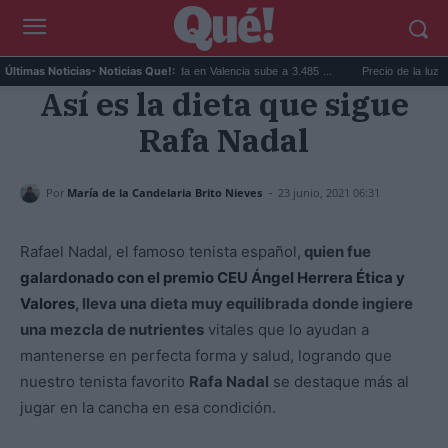
...
El precio de la vivienda en Valencia sube a 3.485 ...
Precio de la luz hoy, ju
Últimas Noticias
- Noticias Que!:
Así es la dieta que sigue
Rafa Nadal
-
Por
María de la Candelaria Brito Nieves
23 junio, 2021 06:31
Rafael Nadal, el famoso tenista español,
quien fue
galardonado con el premio CEU Ángel Herrera Ética y
Valores
, lleva una dieta muy equilibrada donde ingiere
una mezcla de nutrientes
vitales que lo ayudan a
mantenerse en perfecta forma y salud, logrando que
nuestro tenista favorito
Rafa Nadal
se destaque más al
jugar en la cancha en esa condición.