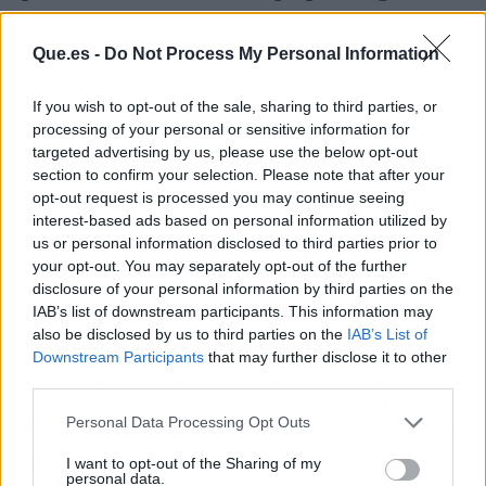
Ha llegado el momento de preparar el
Que.es -
Do Not Process My Personal Information
guacamole; para ello: utiliza un bol de plástico y
un tenedor de plástico o madera (utilizar
If you wish to opt-out of the sale, sharing to third parties, or
utensilios elaborados en estos materiales
processing of your personal or sensitive information for
evitará la oxidación del aguacate)
targeted advertising by us, please use the below opt-out
section to confirm your selection. Please note that after your
opt-out request is processed you may continue seeing
3.- Añade el jugo de limón sobre el aguacate y
interest-based ads based on personal information utilized by
comienza a triturarlo con el tenedor.
La crema
us or personal information disclosed to third parties prior to
obtenida debe ser con una textura gruesa
en la
your opt-out. You may separately opt-out of the further
que se sienta la presencia de los trozos de
disclosure of your personal information by third parties on the
IAB’s list of downstream participants. This information may
aguacate.
also be disclosed by us to third parties on the
IAB’s List of
Downstream Participants
that may further disclose it to other
4.- Agrega las hojas de perejil. Si las hojas son
third parties.
de tamaño grande puedes trocearlas con las
Personal Data Processing Opt Outs
manos. Incorpora también el tomate y la cebolla
que habías reservado y la sal a tu gusto.
I want to opt-out of the Sharing of my
personal data.