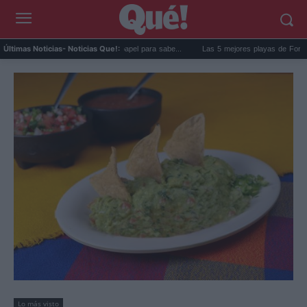
nevera: el truco del papel para sabe...
Las 5 mejores playas de Formentera para ir e
Últimas Noticias
- Noticias Que!:
Lo más visto