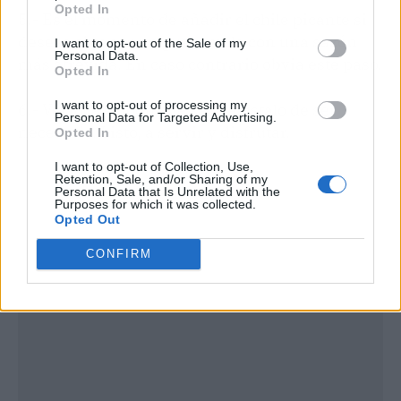
Opted In
5.- Es el momento de añadir el chile picante si
deseas obtener un guacamole con una sazón
I want to opt-out of the Sale of my
Personal Data.
más atrevida. En caso contrario obvia este paso.
Opted In
I want to opt-out of processing my
6.- Verifica el toque de sal y ajústalo de ser
Personal Data for Targeted Advertising.
necesario. Listo, a servir y disfrutar.
Opted In
I want to opt-out of Collection, Use,
Retention, Sale, and/or Sharing of my
Personal Data that Is Unrelated with the
Purposes for which it was collected.
Opted Out
CONFIRM