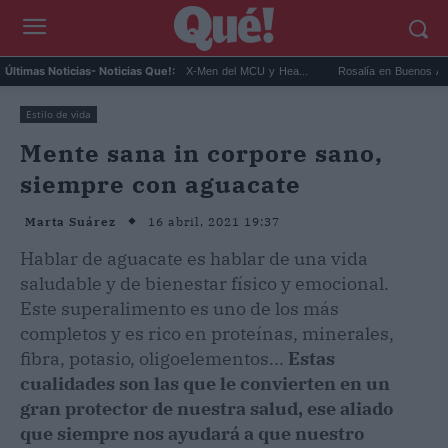
t Connor será Cíclope en los X-Men del MCU y Hea...
Rosalía en Buenos Aires: detien
Últimas Noticias
- Noticias Que!:
Estilo de vida
Mente sana in corpore sano,
siempre con aguacate
16 abril, 2021 19:37
Marta Suárez
Hablar de aguacate es hablar de una vida
saludable y de bienestar físico y emocional.
Este superalimento es uno de los más
completos y es rico en proteínas, minerales,
fibra, potasio, oligoelementos...
Estas
cualidades son las que le convierten en un
gran protector de nuestra salud, ese aliado
que siempre nos ayudará a que nuestro