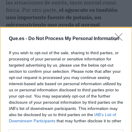
las situaciones de estrés, tanto mental como
física. Por otro parte,
el aguacate es también
una importante fuente de potasio, un
micronutriente que ayuda al normal
funcionamiento del sistema nervioso y de los
Que.es -
Do Not Process My Personal Information
músculos.
If you wish to opt-out of the sale, sharing to third parties, or
processing of your personal or sensitive information for
targeted advertising by us, please use the below opt-out
section to confirm your selection. Please note that after your
opt-out request is processed you may continue seeing
interest-based ads based on personal information utilized by
us or personal information disclosed to third parties prior to
your opt-out. You may separately opt-out of the further
disclosure of your personal information by third parties on the
IAB’s list of downstream participants. This information may
also be disclosed by us to third parties on the
IAB’s List of
Downstream Participants
that may further disclose it to other
third parties.