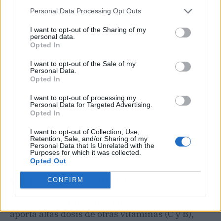
Personal Data Processing Opt Outs
Publicidad
I want to opt-out of the Sharing of my
personal data.
Opted In
I want to opt-out of the Sale of my
Personal Data.
Opted In
I want to opt-out of processing my
Personal Data for Targeted Advertising.
Opted In
I want to opt-out of Collection, Use,
Retention, Sale, and/or Sharing of my
Personal Data that Is Unrelated with the
Purposes for which it was collected.
Opted Out
Un gran antioxidante
CONFIRM
Además de ser rico en vitamina E, el aguacate
aporta altas dosis de otras vitaminas (C y B),