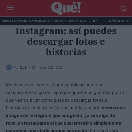
Kit Connor será Cíclope en los X-Men del MCU y Hea...
Rosalía en Buenos Aires
Últimas Noticias
- Noticias Que!:
Instagram: así puedes
descargar fotos e
historias
-
Por
Qué!
27 marzo, 2021 06:21
Muchas veces vemos alguna publicación de un
restaurante o algo de ropa que queremos guardar, por lo
que vamos a ver cómo puedes descargar fotos e
historias
de Instagram. Normalmente, cuando
vemos una
imagen de Instagram que nos gusta, ya sea algo de
ropa, un restaurante al que queremos ir o simplemente
queramos guardarla porque nos gusta,
tenemos varias