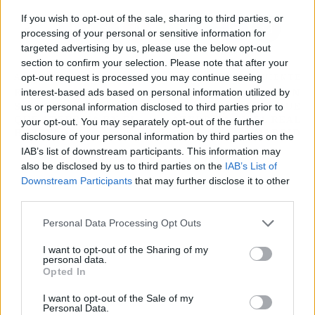
If you wish to opt-out of the sale, sharing to third parties, or
processing of your personal or sensitive information for
targeted advertising by us, please use the below opt-out
section to confirm your selection. Please note that after your
opt-out request is processed you may continue seeing
ARTÍCULO ANTERIOR
ARTÍCULO SIGUIENTE
interest-based ads based on personal information utilized by
EL CRACK DE LA
40 KILOS: LA JOVEN
SELECCIÓN DE ESPAÑA
PROMESA QUE
us or personal information disclosed to third parties prior to
QUE ATERRIZA EN EL
ATERRIZA EN EL REAL
your opt-out. You may separately opt-out of the further
BARCELONA
MADRID
disclosure of your personal information by third parties on the
IAB’s list of downstream participants. This information may
also be disclosed by us to third parties on the
IAB’s List of
Downstream Participants
that may further disclose it to other
third parties.
Personal Data Processing Opt Outs
I want to opt-out of the Sharing of my
personal data.
Opted In
I want to opt-out of the Sale of my
Personal Data.