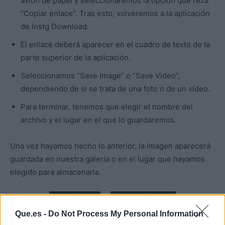
avión de papel y seleccionaremos la opción que reza
“Copiar enlace”. Tras esto, volveremos a la aplicación
de Instg Download.
El enlace deberá aparecer en el cuadro de texto de la
parte superior de la aplicación.
Seleccionamos “Save Image” o “Save Video”,
dependiendo de si se trata de una foto o de un vídeo.
Para terminar, tenemos que elegir el nombre del
archivo y el lugar en el que lo guardaremos.
Una vez hayamos hecho lo anterior, la imagen aparecerá
guardada en nuestra galería o en el lugar que hayamos
elegido para almacenarla.
Atrás
Siguiente
Que.es -
Do Not Process My Personal Information