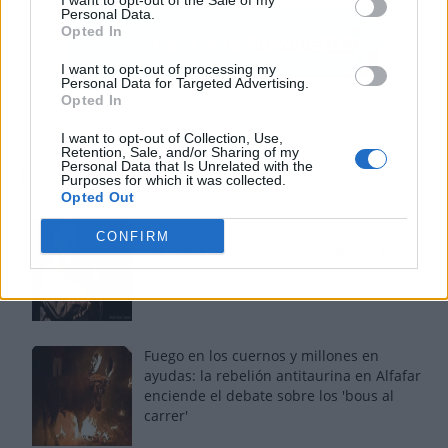
I want to opt-out of the Sale of my
Personal Data.
Opted In
I want to opt-out of processing my
Personal Data for Targeted Advertising.
Opted In
I want to opt-out of Collection, Use,
Retention, Sale, and/or Sharing of my
Personal Data that Is Unrelated with the
Los más vistos
Purposes for which it was collected.
Opted Out
Tom Jones demuestra en Madrid que su
CONFIRM
voz sigue desafiando implacable el paso
del tiempo
Fuego en los cuernos y millones en
ayudas: la rebelión antitaurina en Alfafar
enciende el debate sobre los 'bous al
carrer'