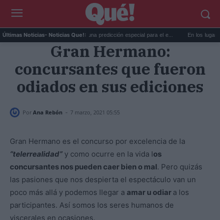
 c...
La AEMET prepara una predicción especial para el e...
En los lugares más 
Últimas Noticias
- Noticias Que!:
Gran Hermano:
concursantes que fueron
odiados en sus ediciones
-
Por
Ana Rebón
7 marzo, 2021 05:55
Gran Hermano es el concurso por excelencia de la
“telerrealidad”
y como ocurre en la vida l
os
concursantes nos pueden caer bien o mal
. Pero quizás
las pasiones que nos despierta el espectáculo van un
poco más allá y podemos llegar a
amar u odiar
a los
participantes. Así somos los seres humanos de
viscerales en ocasiones.