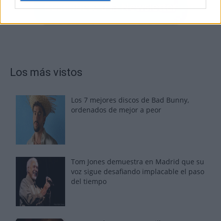
Los más vistos
Los 7 mejores discos de Bad Bunny,
ordenados de mejor a peor
Tom Jones demuestra en Madrid que su
voz sigue desafiando implacable el paso
del tiempo