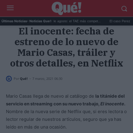
Las mejores hipotecas de agosto: el TAE más compet...
El caso Perez Hilton: s
Últimas Noticias
- Noticias Que!:
El inocente: fecha de
estreno de lo nuevo de
Mario Casas, tráiler y
otros detalles, en Netflix
-
Por
Qué!
7 marzo, 2021 06:30
Mario Casas llega de nuevo al catálogo de
la titánide del
servicio en streaming con su nuevo trabajo,
El inocente
.
Nombre de la nueva serie de Netflix que, si eres lectora o
lector regular de nuestros artículos, seguro que ya has
leído en más de una ocasión.