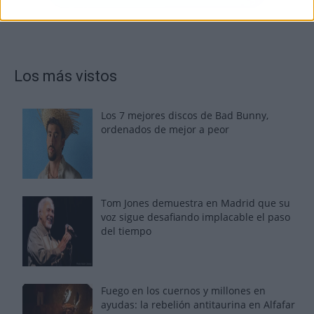
Los más vistos
Los 7 mejores discos de Bad Bunny,
ordenados de mejor a peor
Tom Jones demuestra en Madrid que su
voz sigue desafiando implacable el paso
del tiempo
Fuego en los cuernos y millones en
ayudas: la rebelión antitaurina en Alfafar