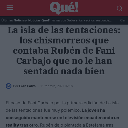
análisis e...
Joe Jonas alucina con Xàbia y los vecinos responde...
Caminar no b
Últimas Noticias
- Noticias Que!:
La isla de las tentaciones:
los chismorreos que
contaba Rubén de Fani
Carbajo que no le han
sentado nada bien
-
Por
Fran Calvo
11 febrero, 2021 07:18
El paso de Fani Carbajo por la primera edición de La isla
de las tentaciones fue muy polémico.
La joven ha
conseguido mantenerse en televisión encadenando un
reality
tras otro
. Rubén dejó plantada a Estefanía tras