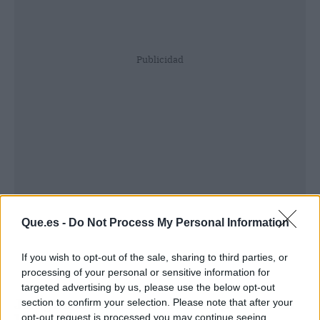
Publicidad
Que.es -
Do Not Process My Personal Information
If you wish to opt-out of the sale, sharing to third parties, or
processing of your personal or sensitive information for
targeted advertising by us, please use the below opt-out
Juegos de mesa eróticos para San
section to confirm your selection. Please note that after your
Valentín
opt-out request is processed you may continue seeing