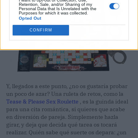
Retention, Sale, and/or Sharing of my
Personal Data that Is Unrelated with the
Purposes for which it was collected.
Opted Out
CONFIRM
Y, llegados a este punto, ¿no os gustaría probar
un poco de azar? Una ruleta de retos, como la
Tease & Please Sex Roulette
, es la guinda ideal
para una cita romántica, si quieres que acabe
en diversión de pareja. Simplemente hazla
girar, y deja que decida qué tarea os tocará
realizar. Quién sabe qué suerte os depara: ¿un