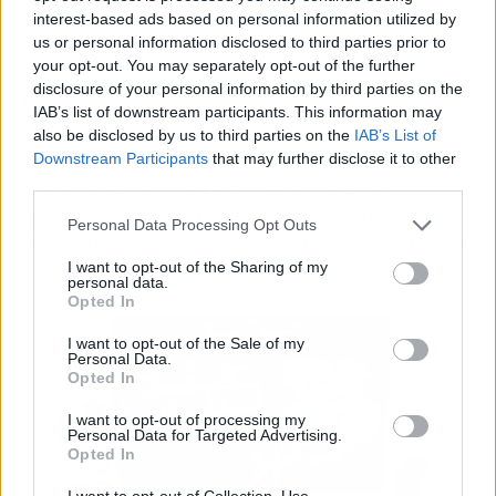
interest-based ads based on personal information utilized by
us or personal information disclosed to third parties prior to
Para los más picantes, tal vez los
juegos eróticos
your opt-out. You may separately opt-out of the further
antes mencionados, se os queden algo cortos.
disclosure of your personal information by third parties on the
Una excelente elección, es la de un juego de
IAB’s list of downstream participants. This information may
tablero con juguetes incluidos como el
also be disclosed by us to third parties on the
IAB’s List of
conocidísimo
Secretplay - Fantasy Play
. Lanza
Downstream Participants
that may further disclose it to other
third parties.
el dado, completa pruebas, y “castiga” o
“premia” a tu adversario. Incluyen divertidos
Personal Data Processing Opt Outs
accesorios, como esposas, vibradores… Un poco
de lubricante y deja que fluya la partida.
I want to opt-out of the Sharing of my
personal data.
Opted In
I want to opt-out of the Sale of my
Personal Data.
Opted In
I want to opt-out of processing my
Personal Data for Targeted Advertising.
Opted In
I want to opt-out of Collection, Use,