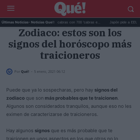
Galápagos eliminó 140.000 cabras con 700 'cabras e...
Japón pide a EEUU que d
Últimas Noticias
- Noticias Que!:
Zodiaco: estos son los
signos del horóscopo más
traicioneros
-
Por
Qué!
5 enero, 2021 06:12
Puede que ya lo sospecharas, pero hay
signos del
zodiaco
que son
más probables que te traicionen
.
Algunos son considerados tranquilos, aunque eso no les
eximen de caracterizarse de traicioneros.
Hay algunos
signos
que es más probable que te
traicionen en unos aspectos en los que otros no lo