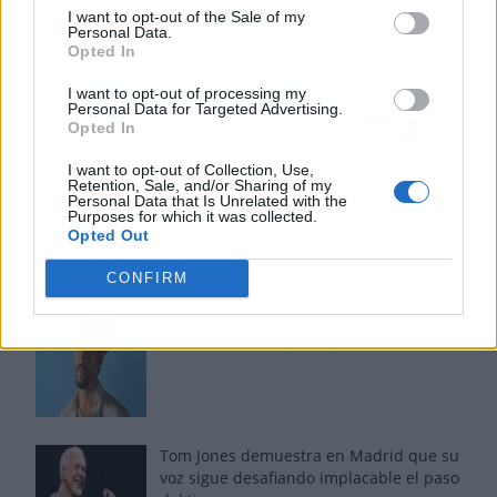
I want to opt-out of the Sale of my
Personal Data.
Opted In
I want to opt-out of processing my
Personal Data for Targeted Advertising.
Opted In
I want to opt-out of Collection, Use,
Retention, Sale, and/or Sharing of my
Personal Data that Is Unrelated with the
Purposes for which it was collected.
Opted Out
Los más vistos
CONFIRM
Los 7 mejores discos de Bad Bunny,
ordenados de mejor a peor
Tom Jones demuestra en Madrid que su
voz sigue desafiando implacable el paso