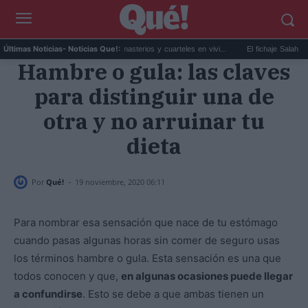
..
Navarra convertirá monasterios y cuarteles en vivi...
El fichaje Salah Trabzonsp
Últimas Noticias
- Noticias Que!:
Hambre o gula: las claves
para distinguir una de
otra y no arruinar tu
dieta
-
Por
Qué!
19 noviembre, 2020 06:11
Para nombrar esa sensación que nace de tu estómago
cuando pasas algunas horas sin comer de seguro usas
los términos hambre o gula. Esta sensación es una que
todos conocen y que,
en algunas ocasiones puede llegar
a confundirse
. Esto se debe a que ambas tienen un