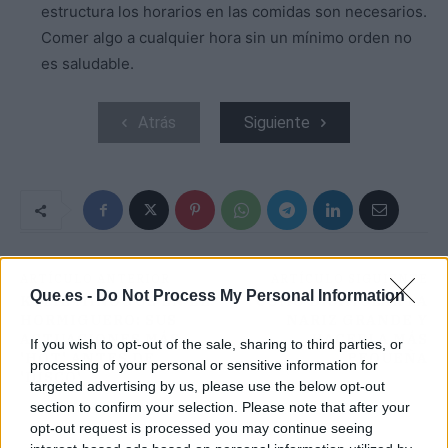
estructura los horarios en las comidas son necesarios.
Comer algo a cualquier hora sin un mínimo orden no
es saludable.
Atrás
Siguiente
ARTÍCULO ANTERIOR
ARTÍCULO SIGUIENTE
Que.es -
Do Not Process My Personal Information
KYLIE MINOGUE EN EL
CÓMO DISIMULAR LA
HORMIGUERO: SUS
NARIZ GRANDE Y
ACTUACIONES MÁS
HACERLA MÁS
If you wish to opt-out of the sale, sharing to third parties, or
'HOT' ANTES DE
PEQUEÑA
processing of your personal or sensitive information for
'DISCO'
targeted advertising by us, please use the below opt-out
section to confirm your selection. Please note that after your
opt-out request is processed you may continue seeing