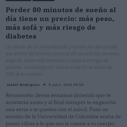
Perder 80 minutos de sueño al
día tiene un precio: más peso,
más sofá y más riesgo de
diabetes
Un estudio de la Universidad de Columbia ha demostrado
que dormir 80 minutos menos al día durante seis semanas
engorda, vuelve más sedentario y dispara el riesgo de
diabetes. La investigación simula el patrón de sueño del
30% de los adultos.
8 julio, 2026 09:58
Isabel Rodríguez
Reconócelo: llevas semanas diciendo que te
acostarás antes y al final siempre te engancha
una serie o te quedas con el móvil. Pues un
estudio de la Universidad de Columbia acaba de
poner cifras a lo que eso le cuesta a tu cuerpo: