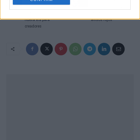
de vídeo integrado: el
Cataluña bate récords
adiós a CapCut y la
con 43,7ºC y activa
nueva era para
avisos rojos
creadores