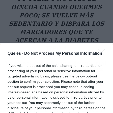
HINCHA CUANDO DUERMES
POCO; SE VUELVE MÁS
SEDENTARIO Y DISPARA LOS
MARCADORES QUE TE
ACERCAN A LA DIABETES
TIPO 2.
Que.es -
Do Not Process My Personal Information
La ciencia ya sabe que dormir mal
If you wish to opt-out of the sale, sharing to third parties, or
te ensancha la cintura (y esta vez
processing of your personal or sensitive information for
lo ha medido a largo plazo)
targeted advertising by us, please use the below opt-out
section to confirm your selection. Please note that after your
Lo novedoso del estudio de Columbia, explica
opt-out request is processed you may continue seeing
St-Onge, es que se aleja de aquellos ensayos en
interest-based ads based on personal information utilized by
los que metían a la
gente
a dormir solo cuatro
us or personal information disclosed to third parties prior to
your opt-out. You may separately opt-out of the further
horas al día en un laboratorio. Eso no es la vida
disclosure of your personal information by third parties on the
real. “Aquí hemos estudiado una falta de sueño