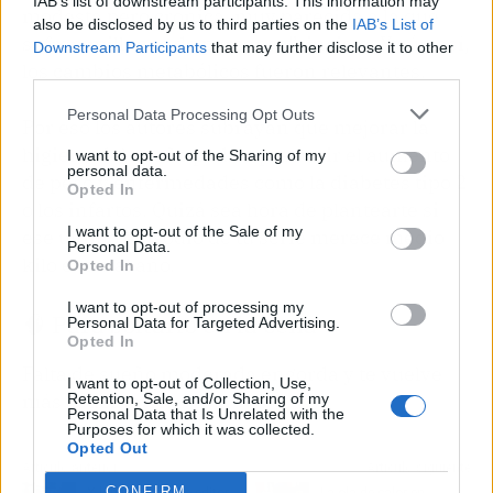
IAB’s list of downstream participants. This information may
modesta pero crónica, muy parecida a la que
also be disclosed by us to third parties on the
IAB’s List of
sufren millones de personas”, insiste. Y aún así,
Downstream Participants
that may further disclose it to other
los cambios metabólicos fueron relevantes.
third parties.
Personal Data Processing Opt Outs
Por eso los autores subrayan que mejorar la
higiene del sueño podría prevenir el aumento
I want to opt-out of the Sharing of my
personal data.
de peso y enfermedades como la diabetes tipo 2
Opted In
o los infartos. Quizá sea hora de plantearte si
I want to opt-out of the Sale of my
ese último episodio de tu serie merece medio
Personal Data.
kilo extra al año.
Opted In
I want to opt-out of processing my
🧠 Para soltarlo en la cena
Personal Data for Targeted Advertising.
Opted In
Falta de sueño moderada engorda y te vuelve
I want to opt-out of Collection, Use,
más sedentario.
Retention, Sale, and/or Sharing of my
Personal Data that Is Unrelated with the
Purposes for which it was collected.
Opted Out
Artículo anterior
Artículo siguiente
CONFIRM
X lanza su propio editor
La ola de calor en