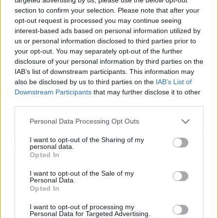
por 3 euros es un chollo que cunde un montón.
section to confirm your selection. Please note that after your
opt-out request is processed you may continue seeing
🛒 Directo al grano
interest-based ads based on personal information utilized by
us or personal information disclosed to third parties prior to
Precio: 3,00 €. Formato: 200 g, incluye esponja
your opt-out. You may separately opt-out of the further
disclosure of your personal information by third parties on the
Scrub Mommy. Sección donde encontrarlo:
IAB’s list of downstream participants. This information may
limpieza del hogar, junto a los estropajos y
also be disclosed by us to third parties on the
IAB’s List of
bayetas. Alternativa
low cost
: mezcla de Vim y
Downstream Participants
that may further disclose it to other
agua (sin esponja, pero igual de eficaz).
third parties.
Personal Data Processing Opt Outs
Artículo anterior
Artículo siguiente
I want to opt-out of the Sharing of my
Motorola Moto Tag 2:
El zasca judicial al
personal data.
600 días de batería y un
Príncipe Harry: pierde una
Opted In
truco que el AirTag no
demanda contra Daily
tiene
Mail y lo tilda de
I want to opt-out of the Sale of my
Personal Data.
'blanqueo'
Opted In
I want to opt-out of processing my
Personal Data for Targeted Advertising.