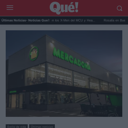
Kit Connor será Cíclope en los X-Men del MCU y Hea...
Rosalía en Buenos Aires: d
Últimas Noticias
- Noticias Que!:
Estilo de vida
Últimas noticias