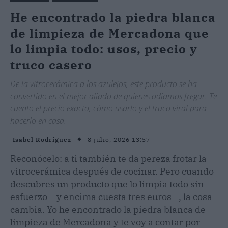
He encontrado la piedra blanca
de limpieza de Mercadona que
lo limpia todo: usos, precio y
truco casero
De la vitrocerámica a los azulejos, este producto se ha
convertido en el mejor aliado de quienes odiamos fregar. Te
cuento el precio exacto, cómo usarlo y el truco viral para
hacerlo en casa.
8 julio, 2026 13:57
Isabel Rodríguez
Reconócelo: a ti también te da pereza frotar la
vitrocerámica después de cocinar. Pero cuando
descubres un producto que lo limpia todo sin
esfuerzo —y encima cuesta tres euros—, la cosa
cambia. Yo he encontrado la piedra blanca de
limpieza de Mercadona y te voy a contar por