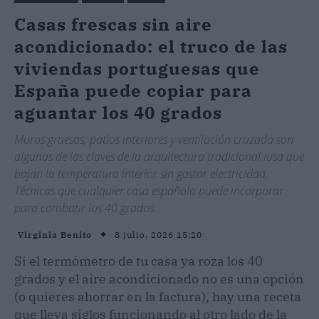
Casas frescas sin aire
acondicionado: el truco de las
viviendas portuguesas que
España puede copiar para
aguantar los 40 grados
Muros gruesos, patios interiores y ventilación cruzada son
algunas de las claves de la arquitectura tradicional lusa que
bajan la temperatura interior sin gastar electricidad.
Técnicas que cualquier casa española puede incorporar
para combatir los 40 grados.
8 julio, 2026 15:20
Virginia Benito
Si el termómetro de tu casa ya roza los 40
grados y el aire acondicionado no es una opción
(o quieres ahorrar en la factura), hay una receta
que lleva siglos funcionando al otro lado de la