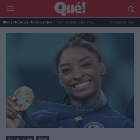
MET prepara una predicción especial para el e...
En los lugares más misteriosos del 
Últimas Noticias
- Noticias Que!:
Últimas noticias
Gente