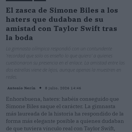
El zasca de Simone Biles a los
haters que dudaban de su
amistad con Taylor Swift tras
la boda
La gimnasta olímpica respondió con un contundente
'recordad que solo os enseño lo que quiero' a quienes
cuestionaron su presencia en el enlace. La amistad entre las
dos estrellas viene de lejos, aunque apenas la muestren en
redes.
8 julio, 2026 14:46
Antonio Nerín
Enhorabuena, haters: habéis conseguido que
Simone Biles saque el carácter. La gimnasta
más laureada de la historia ha respondido de la
forma más elegante posible a quienes dudaban
de que tuviera vínculo real con Taylor Swift,