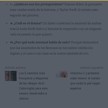
👀
¿Quiénes son los protagonistas?
Simone Biles, la gimnasta
más condecorada de la historia, y Taylor Swift, la artista más
seguida del planeta.
🔥
¿Cuál es el drama?
Un hater cuestionó la amistad de ambas
tras la boda Swift-Kelce y Simone le respondió con un elegante
'solo os enseño lo que quiero'.
📲
¿Por qué todo internet habla de esto?
Porque demuestra
que las amistades de los famosos no necesitan validación
digital, y el zasca con clase es la nueva medalla de oro.
Artículo anterior
Artículo siguiente
Los 5 vestidos más
Vitamina C y protector
fresquitos y elegantes
solar verano: el combo
de las rebajas de El
que cuida tu piel según
Corte Inglés para este
expertos
verano: desde boho a
clásico