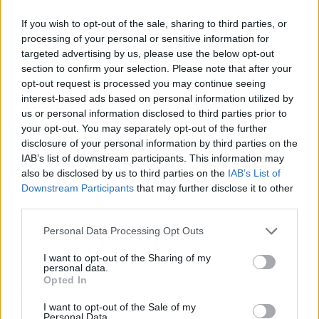
tropical representa un recuerdo imborrable de
If you wish to opt-out of the sale, sharing to third parties, or
una experiencia al límite que, tal y como ella
processing of your personal or sensitive information for
misma ha confesado en anteriores
targeted advertising by us, please use the below opt-out
intervenciones televisivas, le provocó más de
section to confirm your selection. Please note that after your
opt-out request is processed you may continue seeing
un quebradero de cabeza durante su estancia
interest-based ads based on personal information utilized by
en los Cayos Cochinos. Finalmente, la
us or personal information disclosed to third parties prior to
presentadora eligió la zona de la muñeca para
your opt-out. You may separately opt-out of the further
plasmar este diseño minimalista. Compartió el
disclosure of your personal information by third parties on the
proceso entre risas y nervios junto a Anita
IAB’s list of downstream participants. This information may
also be disclosed by us to third parties on the
IAB’s List of
Williams y Joshua Velázquez, quienes también
Downstream Participants
that may further disclose it to other
pasaron por las manos del tatuador.
third parties.
El aplaudido estilismo de Terelu
Personal Data Processing Opt Outs
Campos y los looks de las
I want to opt-out of the Sharing of my
invitadas
personal data.
Opted In
En cuanto al código de vestimenta exigido, las
I want to opt-out of the Sale of my
invitadas demostraron estar al tanto de las
Personal Data.