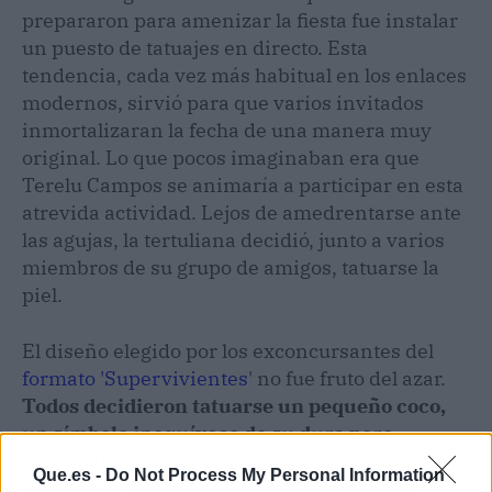
prepararon para amenizar la fiesta fue instalar
un puesto de tatuajes en directo. Esta
tendencia, cada vez más habitual en los enlaces
modernos, sirvió para que varios invitados
inmortalizaran la fecha de una manera muy
original. Lo que pocos imaginaban era que
Terelu Campos se animaría a participar en esta
atrevida actividad. Lejos de amedrentarse ante
las agujas, la tertuliana decidió, junto a varios
miembros de su grupo de amigos, tatuarse la
piel.
El diseño elegido por los exconcursantes del
formato 'Supervivientes
' no fue fruto del azar.
Todos decidieron tatuarse un pequeño coco,
un símbolo inequívoco de su dura pero
inolvidable convivencia en las playas de
Que.es -
Do Not Process My Personal Information
Honduras.
Para Terelu Campos, esta fruta