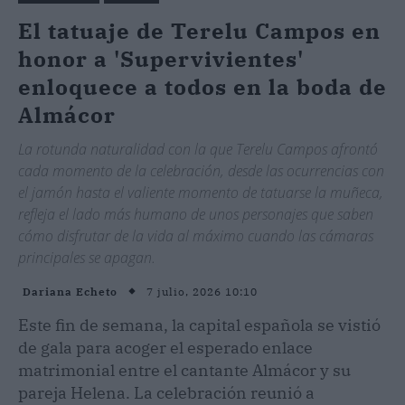
El tatuaje de Terelu Campos en
honor a 'Supervivientes'
enloquece a todos en la boda de
Almácor
La rotunda naturalidad con la que Terelu Campos afrontó
cada momento de la celebración, desde las ocurrencias con
el jamón hasta el valiente momento de tatuarse la muñeca,
refleja el lado más humano de unos personajes que saben
cómo disfrutar de la vida al máximo cuando las cámaras
principales se apagan.
7 julio, 2026 10:10
Dariana Echeto
Este fin de semana, la capital española se vistió
de gala para acoger el esperado enlace
matrimonial entre el cantante Almácor y su
pareja Helena. La celebración reunió a