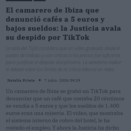
El camarero de Ibiza que
denunció cafés a 5 euros y
bajos sueldos: la Justicia avala
su despido por TikTok
La sala del TSJIB considera que un vídeo grabado desde el
puesto de trabajo y con críticas a los precios fue suficiente
para justificar el despido disciplinario. La sentencia reabre
el debate sobre los límites de la crítica laboral en redes.
7 julio, 2026 09:29
Natalia Prieto
Un camarero de Ibiza se grabó un TikTok para
denunciar que un café que costaba 20 céntimos
se vendía a 5 euros y que los sueldos de 1.400
euros eran una miseria. El vídeo, que mostraba
el sistema interno de cobro del hotel, le ha
costado el empleo. Y ahora la Justicia ha dicho