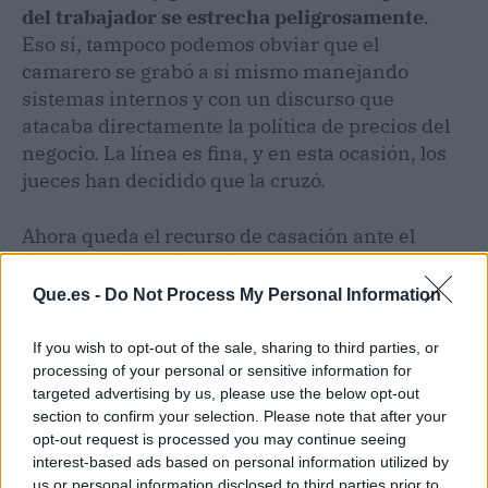
del trabajador se estrecha peligrosamente
.
Eso sí, tampoco podemos obviar que el
camarero se grabó a sí mismo manejando
sistemas internos y con un discurso que
atacaba directamente la política de precios del
negocio. La línea es fina, y en esta ocasión, los
jueces han decidido que la cruzó.
Ahora queda el recurso de casación ante el
Supremo. ¿Cambiarán las tornas o se
consolidará una doctrina que deja poco margen
Que.es -
Do Not Process My Personal Information
para la crítica laboral en TikTok? El tiempo (y
los próximos vídeos) lo dirán.
If you wish to opt-out of the sale, sharing to third parties, or
processing of your personal or sensitive information for
targeted advertising by us, please use the below opt-out
El Salseómetro
section to confirm your selection. Please note that after your
opt-out request is processed you may continue seeing
Nivel de salseo: 7.5/10.
La mezcla de TikTok,
interest-based ads based on personal information utilized by
derechos laborales y un gigante hotelero ha
us or personal information disclosed to third parties prior to