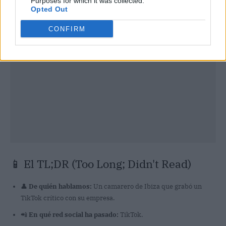
Purposes for which it was collected.
Opted Out
CONFIRM
📱 El TL;DR (Too Long; Didn't Read)
👤
De quién hablamos:
Un camarero de Ibiza que grabó un
TikTok crítico con su empresa.
📲
En qué red social ha pasado:
TikTok.