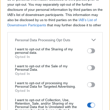
prendido en redes. El caso está generando un
your opt-out. You may separately opt-out of the further
coro de opiniones divididas y tiene recorrido
disclosure of your personal information by third parties on the
IAB’s list of downstream participants. This information may
hasta el Supremo (donde el salseo puede subir a
also be disclosed by us to third parties on the
IAB’s List of
10).
Downstream Participants
that may further disclose it to other
third parties.
Personal Data Processing Opt Outs
I want to opt-out of the Sharing of my
personal data.
Opted In
I want to opt-out of the Sale of my
Personal Data.
Opted In
I want to opt-out of processing my
Personal Data for Targeted Advertising.
Opted In
I want to opt-out of Collection, Use,
Retention, Sale, and/or Sharing of my
Publicidad
Personal Data that Is Unrelated with the