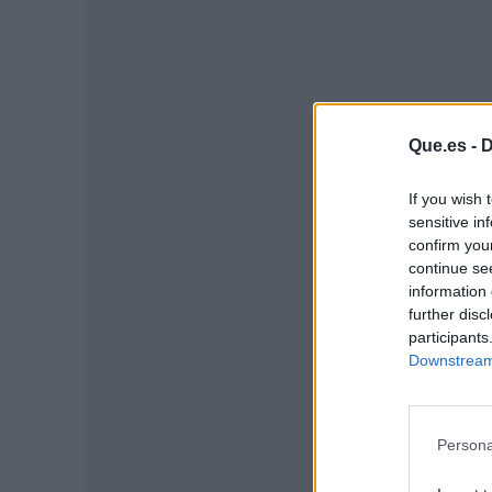
Que.es -
D
If you wish 
P
sensitive in
confirm you
continue se
information 
further disc
participants
Downstream 
Persona