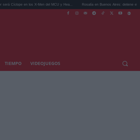
 en los X-Men del MCU y Hea...
Rosalía en Buenos Aires: detiene el tráfico y se s...
TIEMPO
VIDEOJUEGOS