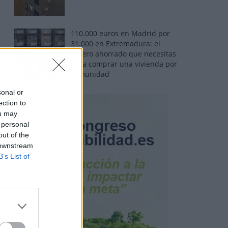
110.000 euros en Madrid por
31.000 en Extremadura: el
dinero ahorrado que necesitas
para comprar una vivienda por
comunidad
sonal or
ection to
ou may
 personal
out of the
 downstream
B’s List of