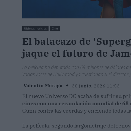
Últimas noticias
Cine
El batacazo de 'Superg
jaque el futuro de Jam
La película ha debutado con 68 millones de dólares a ni
Varias voces de Hollywood ya cuestionan si el directo
Valentín Moraga
30 junio, 2026 11:53
El nuevo Universo DC acaba de sufrir su pr
cines con una recaudación mundial de 68 
Gunn contra las cuerdas y enciende todas l
La película, segundo largometraje del renova