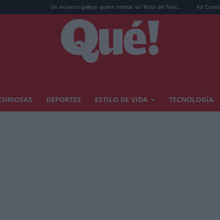
Un exnarco gallego quiere montar su 'Ruta del Narc...
Kit Connor será Cíclope
CURIOSAS
DEPORTES
ESTILO DE VIDA
TECNOLOGÍA