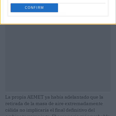
CONFIRM
Publicidad
La propia AEMET ya había adelantado que la
retirada de la masa de aire extremadamente
cálida no implicaría el final definitivo del