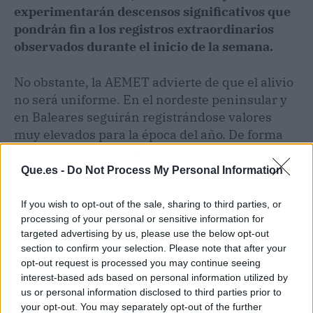
experimentarán descensos significativos que
pondrán fin a los registros extraordinarios
observados durante el inicio de la semana.
No obstante, la AEMET advierte de que el alivio
no será uniforme. En el nordeste peninsular y
en Baleares seguirán registrándose valores
muy elevados para la época del año. De forma
puntual podrían alcanzarse entre 38 y 39
grados en algunos puntos del valle del Ebro y de
Que.es -
Do Not Process My Personal Information
Cataluña, por lo que continuarán activos varios
avisos meteorológicos por altas temperaturas.
If you wish to opt-out of the sale, sharing to third parties, or
processing of your personal or sensitive information for
targeted advertising by us, please use the below opt-out
Un respiro temporal antes de
section to confirm your selection. Please note that after your
posibles repuntes
opt-out request is processed you may continue seeing
interest-based ads based on personal information utilized by
Los modelos meteorológicos apuntan a que el
us or personal information disclosed to third parties prior to
descenso térmico se consolidará durante los
your opt-out. You may separately opt-out of the further