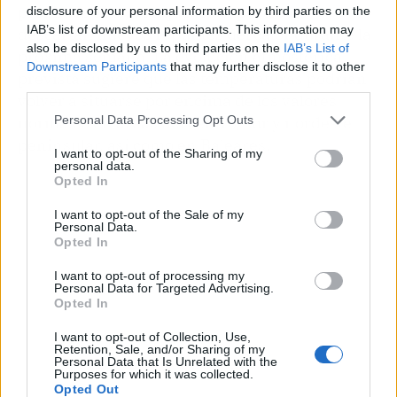
próximos días, aunque los expertos no
disclosure of your personal information by third parties on the
IAB’s list of downstream participants. This information may
descartan nuevos repuntes del calor durante la
also be disclosed by us to third parties on the
IAB’s List of
próxima semana. La evolución atmosférica
Downstream Participants
that may further disclose it to other
prevista sugiere que las temperaturas podrían
third parties.
volver a situarse por encima de los valores
Personal Data Processing Opt Outs
normales en áreas del centro, sur y nordeste
peninsular, así como en Baleares.
I want to opt-out of the Sharing of my
personal data.
Opted In
I want to opt-out of the Sale of my
Personal Data.
Opted In
I want to opt-out of processing my
Personal Data for Targeted Advertising.
Opted In
I want to opt-out of Collection, Use,
Retention, Sale, and/or Sharing of my
Personal Data that Is Unrelated with the
Purposes for which it was collected.
Opted Out