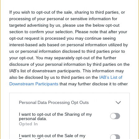
aunque también las hay en otros colores según
If you wish to opt-out of the sale, sharing to third parties, or
la temporada.
processing of your personal or sensitive information for
targeted advertising by us, please use the below opt-out
Decathlon ha entendido que lo cómodo no está
section to confirm your selection. Please note that after your
reñido con lo mono, y ahora mismo estas Izas
opt-out request is processed you may continue seeing
interest-based ads based on personal information utilized by
son la prueba viviente. Si las pruebas, vuelves a
us or personal information disclosed to third parties prior to
por otro color. Ya me contarás.
your opt-out. You may separately opt-out of the further
disclosure of your personal information by third parties on the
🛒 Directo al grano
IAB’s list of downstream participants. This information may
also be disclosed by us to third parties on the
IAB’s List of
Downstream Participants
that may further disclose it to other
Precio: 39,99 €. Disponible en tiendas
third parties.
Decathlon y en su web. Sección de calzado
deportivo de mujer. Tallas disponibles: del 36 al
Personal Data Processing Opt Outs
42 (consulta stock en tienda porque vuelan).
I want to opt-out of the Sharing of my
personal data.
Opted In
Artículo anterior
Artículo siguiente
"Aldama se va de rositas
Temperatura prohibida
I want to opt-out of the Sale of my