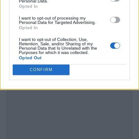
Personal Data.
y mi padre se va a morir
para trabajar en España:
Opted In
en prisión": El pronóstico
la ley fija el límite en 38
de Víctor Ábalos tras
grados
I want to opt-out of processing my
conocer la condena del
Personal Data for Targeted Advertising.
Opted In
exministro
I want to opt-out of Collection, Use,
Retention, Sale, and/or Sharing of my
Personal Data that Is Unrelated with the
Purposes for which it was collected.
Opted Out
CONFIRM