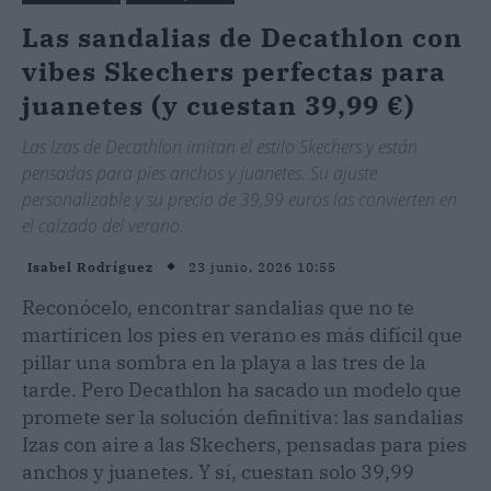
Las sandalias de Decathlon con
vibes Skechers perfectas para
juanetes (y cuestan 39,99 €)
Las Izas de Decathlon imitan el estilo Skechers y están
pensadas para pies anchos y juanetes. Su ajuste
personalizable y su precio de 39,99 euros las convierten en
el calzado del verano.
23 junio, 2026 10:55
Isabel Rodríguez
Reconócelo, encontrar sandalias que no te
martiricen los pies en verano es más difícil que
pillar una sombra en la playa a las tres de la
tarde. Pero Decathlon ha sacado un modelo que
promete ser la solución definitiva: las sandalias
Izas con aire a las Skechers, pensadas para pies
anchos y juanetes. Y sí, cuestan solo 39,99