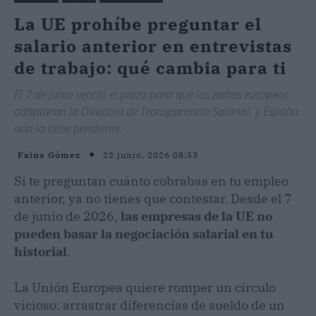
La UE prohíbe preguntar el
salario anterior en entrevistas
de trabajo: qué cambia para ti
El 7 de junio venció el plazo para que los países europeos
adaptaran la Directiva de Transparencia Salarial, y España
aún la tiene pendiente.
22 junio, 2026 08:53
Faina Gómez
Si te preguntan cuánto cobrabas en tu empleo
anterior, ya no tienes que contestar. Desde el 7
de junio de 2026,
las empresas de la UE no
pueden basar la negociación salarial en tu
historial
.
La Unión Europea quiere romper un círculo
vicioso: arrastrar diferencias de sueldo de un