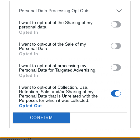
Personal Data Processing Opt Outs
I want to opt-out of the Sharing of my
personal data.
Opted In
I want to opt-out of the Sale of my
Personal Data.
Opted In
La medida encaja con una tendencia
internacional
hacia la transparencia total, como
I want to opt-out of processing my
Personal Data for Targeted Advertising.
las leyes de rangos salariales obligatorios en
Opted In
algunos estados de EE.UU. España, aunque
I want to opt-out of Collection, Use,
tarde, acabará alineándose. ¿El siguiente paso?
Retention, Sale, and/or Sharing of my
Personal Data that Is Unrelated with the
Que teletrabajar desde cualquier país de la UE
Purposes for which it was collected.
no desencadene un caos fiscal. Pero eso ya es
Opted Out
otra historia.
CONFIRM
En resumen (para tu bolsillo y tu salud
mental)