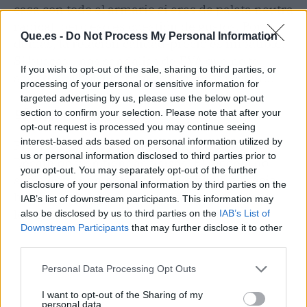
casa con todo el armario si eres de paleta neutra
radical, pero eso es cuestión de gustos. Por lo
Que.es -
Do Not Process My Personal Information
demás, la relación calidad-precio es imbatible.
Si buscas unas sandalias de EVA que no te
If you wish to opt-out of the sale, sharing to third parties, or
sangren el bolsillo, esta es tu apuesta segura.
processing of your personal or sensitive information for
targeted advertising by us, please use the below opt-out
🛒 Directo al grano
section to confirm your selection. Please note that after your
opt-out request is processed you may continue seeing
interest-based ads based on personal information utilized by
Precio:
13,99 €
. Disponible en la web de
us or personal information disclosed to third parties prior to
Decathlon y en tiendas físicas. El modelo no
your opt-out. You may separately opt-out of the further
suele entrar en rebajas porque vuela a precio
disclosure of your personal information by third parties on the
habitual, pero si tienes suerte en algún outlet
IAB’s list of downstream participants. This information may
local, puedes encontrarlo aún más barato.
also be disclosed by us to third parties on the
IAB’s List of
Downstream Participants
that may further disclose it to other
third parties.
Personal Data Processing Opt Outs
I want to opt-out of the Sharing of my
personal data.