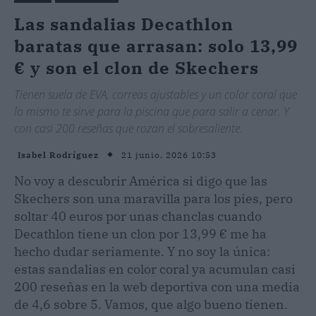
Las sandalias Decathlon
baratas que arrasan: solo 13,99
€ y son el clon de Skechers
Tienen suela de EVA, correas ajustables y un color coral que
lo mismo te sirve para la piscina que para salir a cenar. Y
con casi 200 reseñas que rozan el sobresaliente.
21 junio, 2026 10:53
Isabel Rodríguez
No voy a descubrir América si digo que las
Skechers son una maravilla para los pies, pero
soltar 40 euros por unas chanclas cuando
Decathlon tiene un clon por 13,99 € me ha
hecho dudar seriamente. Y no soy la única:
estas sandalias en color coral ya acumulan casi
200 reseñas en la web deportiva con una media
de 4,6 sobre 5. Vamos, que algo bueno tienen.