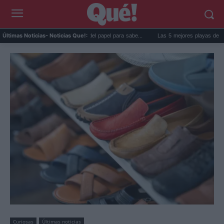
ma de la nevera: el truco del papel para sabe...
Las 5 mejores playas de Formentera 
Últimas Noticias
- Noticias Que!:
Curiosas
Últimas noticias