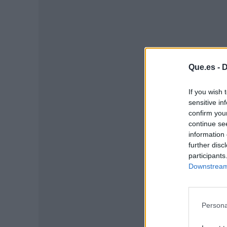
Que.es -
D
P
If you wish 
sensitive in
confirm you
continue se
information 
further disc
participants
Downstream 
Persona