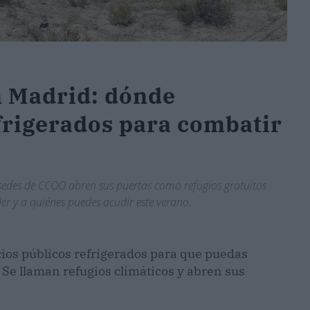
n Madrid: dónde
frigerados para combatir
8 sedes de CCOO abren sus puertas como refugios gratuitos
er y a quiénes puedes acudir este verano.
cios públicos refrigerados para que puedas
 Se llaman refugios climáticos y abren sus