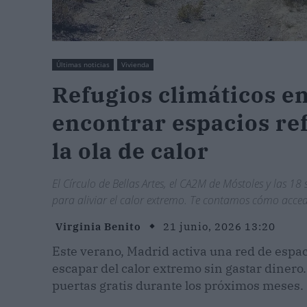
Últimas noticias
Vivienda
Refugios climáticos e
encontrar espacios re
la ola de calor
El Círculo de Bellas Artes, el CA2M de Móstoles y las 1
para aliviar el calor extremo. Te contamos cómo acced
Virginia Benito
21 junio, 2026 13:20
Este verano, Madrid activa una red de espa
escapar del calor extremo sin gastar dinero.
puertas gratis durante los próximos meses.