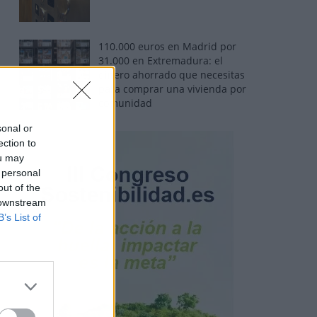
110.000 euros en Madrid por
31.000 en Extremadura: el
dinero ahorrado que necesitas
para comprar una vivienda por
comunidad
sonal or
ection to
ou may
 personal
out of the
 downstream
B’s List of