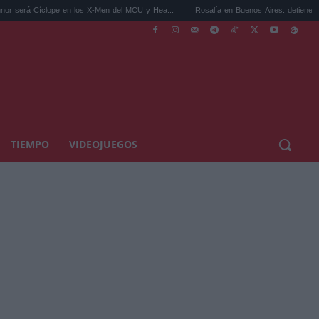
pe en los X-Men del MCU y Hea...
Rosalía en Buenos Aires: detiene el tráfico y se s.
TIEMPO
VIDEOJUEGOS