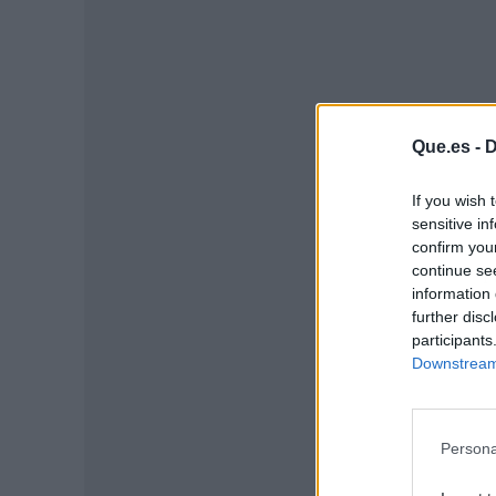
Que.es -
D
If you wish 
sensitive in
confirm you
continue se
P
information 
further disc
participants
Downstream 
Persona