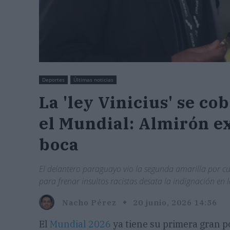
Deportes
Últimas noticias
La 'ley Vinicius' se c
el Mundial: Almirón e
boca
El delantero paraguayo vio la segunda amarilla por cu
para frenar insultos racistas desata la indignación en 
Nacho Pérez
20 junio, 2026 14:56
El
Mundial 2026
ya tiene su primera gran po