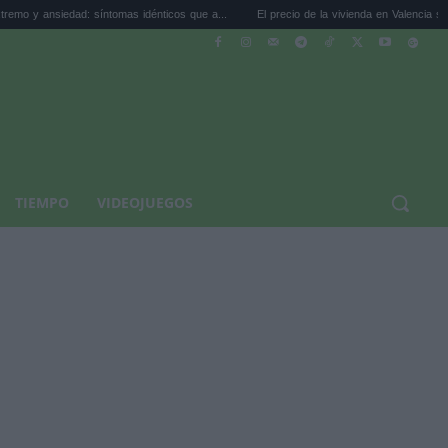
d: síntomas idénticos que a...
El precio de la vivienda en Valencia sube a 3.485 ...
TIEMPO
VIDEOJUEGOS