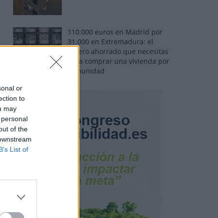
110.000 euros en Madrid por
31.000 en Extremadura: el
dinero ahorrado que necesitas
para comprar una vivienda por
comunidad
sonal or
ection to
ou may
 personal
out of the
 downstream
B’s List of