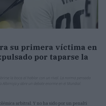
obra su primera víctima en
xpulsado por taparse la
brirse la boca al hablar con un rival. La norma pensada
la Albirroja y abre un debate enorme en el Mundial.
lémica arbitral. Y no ha sido por un penalti