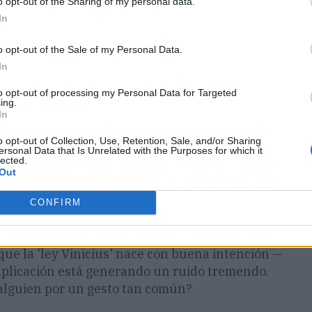
o opt-out of the Sharing of my personal data.
In
o opt-out of the Sale of my Personal Data.
In
to opt-out of processing my Personal Data for Targeted
ntra todos"
ing.
In
de incredulidad.
Julio Enciso, compañero de
o opt-out of Collection, Use, Retention, Sale, and/or Sharing
ia en zona mixta:
"Las reglas hoy en día son...
ersonal Data that Is Unrelated with the Purposes for which it
lected.
ablar". Y remató: "Sentimos que estamos jugando
Out
eza mental de mis compañeros. Jugamos en contra
CONFIRM
 contra Turquía. Jugó contra un reglamento que
ue la 'ley Vinicius' nace con buena intención —
aplicación está generando un ruido tremendo.
alguien por un gesto tan común?