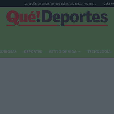
La opción de WhatsApp que debes desactivar hoy mis...
Calor extremo y ansieda
CURIOSAS
DEPORTES
ESTILO DE VIDA
TECNOLOGÍA