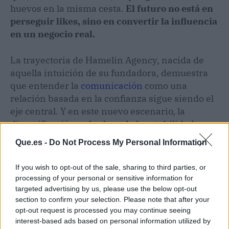
huevos en la misma cesta.
El futuro no está en
perseguir likes, sino en convertir la influencia
en un negocio real.
La trayectoria de Hamelin Agency, nacida de
aquella intuición de su fundadora, demuestra
que entender la
comunicación
como una
relación basada en la confianza sigue siendo el
eje central. Y en este nuevo escenario, la
diversificación es la clave de la estabilidad.
Que.es -
Do Not Process My Personal Information
If you wish to opt-out of the sale, sharing to third parties, or
processing of your personal or sensitive information for
targeted advertising by us, please use the below opt-out
section to confirm your selection. Please note that after your
opt-out request is processed you may continue seeing
interest-based ads based on personal information utilized by