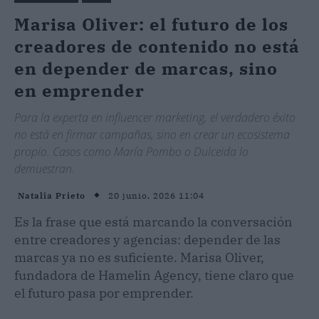
Marisa Oliver: el futuro de los
creadores de contenido no está
en depender de marcas, sino
en emprender
Para la experta en influencer marketing, el verdadero éxito
no está en firmar campañas, sino en crear un ecosistema
propio. Casos como María Pombo o Dulceida lo
demuestran.
20 junio, 2026 11:04
Natalia Prieto
Es la frase que está marcando la conversación
entre creadores y agencias: depender de las
marcas ya no es suficiente. Marisa Oliver,
fundadora de Hamelin Agency, tiene claro que
el futuro pasa por emprender.